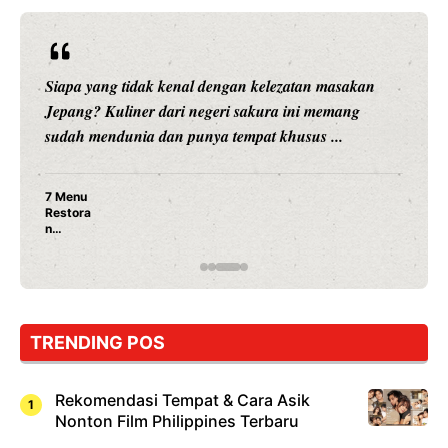
Siapa yang tidak kenal dengan kelezatan masakan
Jepang? Kuliner dari negeri sakura ini memang
sudah mendunia dan punya tempat khusus ...
7 Menu
Restora
n
Jepang
yang
Wajib
Dicoba,
Bukan
Cuma
TRENDING POS
Sushi!
Rekomendasi Tempat & Cara Asik
Nonton Film Philippines Terbaru