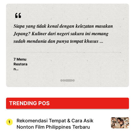
Siapa yang tidak kenal dengan kelezatan masakan
Jepang? Kuliner dari negeri sakura ini memang
sudah mendunia dan punya tempat khusus ...
7 Menu
Restora
n
Jepang
yang
Wajib
Dicoba,
Bukan
Cuma
TRENDING POS
Sushi!
Rekomendasi Tempat & Cara Asik
Nonton Film Philippines Terbaru