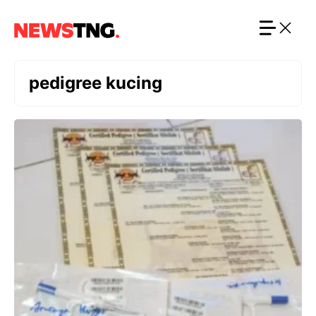
Langsung
ke
isi
pedigree kucing