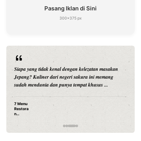
Pasang Iklan di Sini
300×375 px
Siapa yang tidak kenal dengan kelezatan masakan
Jepang? Kuliner dari negeri sakura ini memang
sudah mendunia dan punya tempat khusus ...
7 Menu
Restora
n
Jepang
yang
Wajib
Dicoba,
Bukan