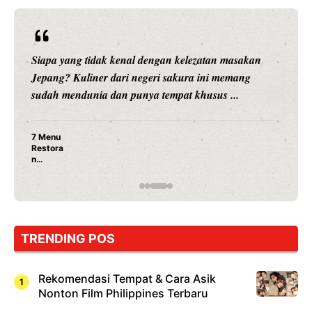
Siapa yang tidak kenal dengan kelezatan masakan
Jepang? Kuliner dari negeri sakura ini memang
sudah mendunia dan punya tempat khusus ...
7 Menu
Restora
n
Jepang
yang
Wajib
Dicoba,
Bukan
Cuma
TRENDING POS
Sushi!
Rekomendasi Tempat & Cara Asik
Nonton Film Philippines Terbaru