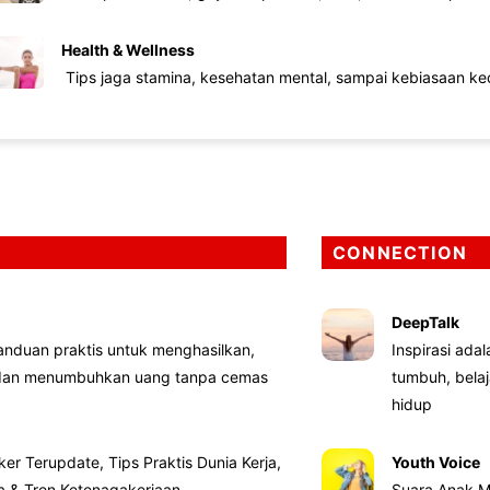
Health & Wellness
Tips jaga stamina, kesehatan mental, sampai kebiasaan kec
CONNECTION
DeepTalk
nduan praktis untuk menghasilkan,
Inspirasi ada
 dan menumbuhkan uang tanpa cemas
tumbuh, bela
hidup
ker Terupdate, Tips Praktis Dunia Kerja,
Youth Voice
ta & Tren Ketenagakerjaan
Suara Anak M