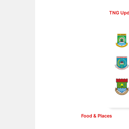
Langsung
ke
TNG Upd
isi
Food & Places