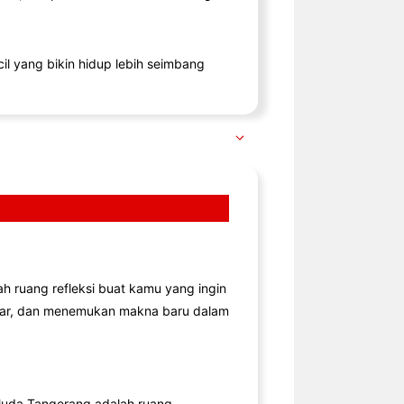
il yang bikin hidup lebih seimbang
lah ruang refleksi buat kamu yang ingin
jar, dan menemukan makna baru dalam
uda Tangerang adalah ruang