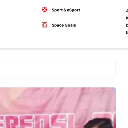
Sport & eSport
A
K
Space Goals
b