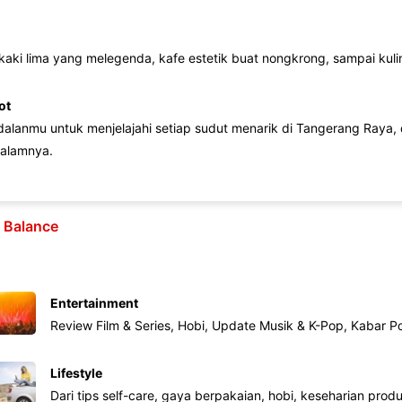
 kaki lima yang melegenda, kafe estetik buat nongkrong, sampai kuline
ot
lanmu untuk menjelajahi setiap sudut menarik di Tangerang Raya, d
alamnya.
e Balance
Entertainment
Review Film & Series, Hobi, Update Musik & K-Pop, Kabar P
Lifestyle
Dari tips self-care, gaya berpakaian, hobi, keseharian produk