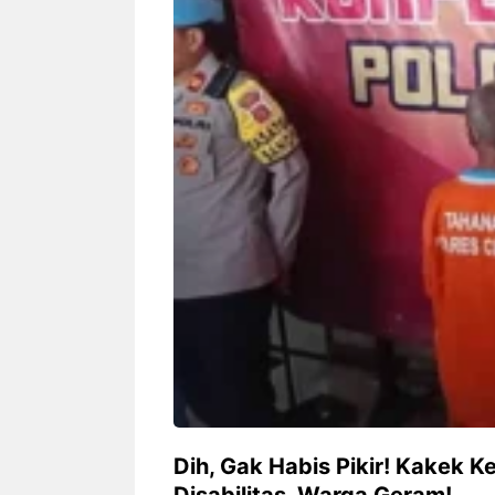
Siapa sangka, dua nama besar di
Bandung – Meny
dunia hiburan, Nunung Srimulat
tahun 2026, rest
dan Vicky Prasetyo, kini merambah
eat Kakkoii All
dunia kuliner dengan membuka
Bandung mengh
restoran ...
penawaran spesia
Nunung Srimulat & Vicky
Sambut
Prasetyo Buka Restoran
Bandung
Ayam Panggang! Cuma Rp
You Can
15 Ribu, Resep Rahasia
145.00
Mami Bikin Nagih!
Dih, Gak Habis Pikir! Kakek 
Disabilitas, Warga Geram!