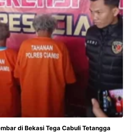
ambut pergantian
Pernah gak sih kamu mulai
oran all you can
ngerjain sesuatu cuma buat iseng-
 You Can Eat
iseng, eh ternyata malah jadi
adirkan
peluang bisnis yang
l ...
menguntungkan? Nah, itulah ...
 2026, Kakkoii
Dari Iseng Jadi Cuan: Kisah
 Hadirkan Pesta All
TUM_ATUL yang Ubah
 Eat Mulai Rp
Hampers Jadi Bisnis Kece
0
Kembar di Bekasi Tega Cabuli Tetangga