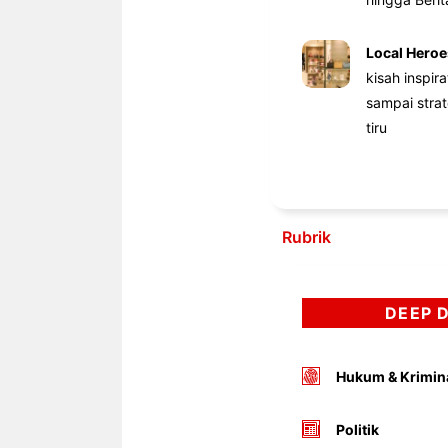
Local Heroe
kisah inspir
sampai stra
tiru
Rubrik
DEEP 
Hukum & Krimin
Politik