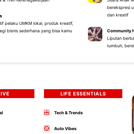
berekspresi u
dan kreatif
s
atif pelaku UMKM lokal, produk kreatif,
tegi bisnis sederhana yang bisa kamu
Community 
Liputan berb
tumbuh, bere
DIVE
LIFE ESSENTIALS
al
Tech & Trends
Auto Vibes