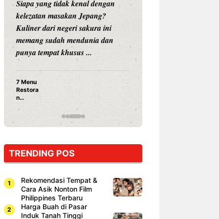
Siapa yang tidak kenal dengan
Siapa sangka, dua
kelezatan masakan Jepang?
dunia hiburan, N
Kuliner dari negeri sakura ini
dan Vicky Praset
memang sudah mendunia dan
dunia kuliner de
punya tempat khusus ...
restoran ...
7 Menu
Nunung S
Restora
Prasetyo
n
Ayam Pa
Jepang
15 Ribu,
yang
Mami Bik
Wajib
Dicoba,
Bukan
Cuma
TRENDING POS
Sushi!
Rekomendasi Tempat &
Cara Asik Nonton Film
Philippines Terbaru
Harga Buah di Pasar
Induk Tanah Tinggi