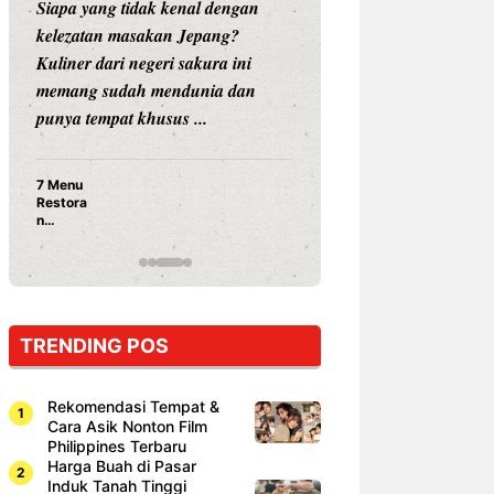
Siapa yang tidak kenal dengan
Siapa sangka, dua
kelezatan masakan Jepang?
dunia hiburan, N
Kuliner dari negeri sakura ini
dan Vicky Praset
memang sudah mendunia dan
dunia kuliner de
punya tempat khusus ...
restoran ...
7 Menu
Nunung S
Restora
Prasetyo
n
Ayam Pa
Jepang
15 Ribu,
yang
Mami Bik
Wajib
Dicoba,
Bukan
Cuma
TRENDING POS
Sushi!
Rekomendasi Tempat &
Cara Asik Nonton Film
Philippines Terbaru
Harga Buah di Pasar
Induk Tanah Tinggi