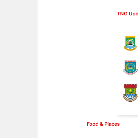
Langsung
ke
TNG Upd
isi
Food & Places