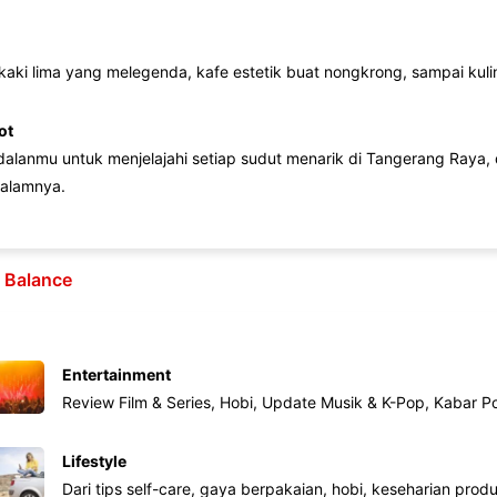
 kaki lima yang melegenda, kafe estetik buat nongkrong, sampai kuline
ot
lanmu untuk menjelajahi setiap sudut menarik di Tangerang Raya, d
alamnya.
e Balance
Entertainment
Review Film & Series, Hobi, Update Musik & K-Pop, Kabar P
Lifestyle
Dari tips self-care, gaya berpakaian, hobi, keseharian produk