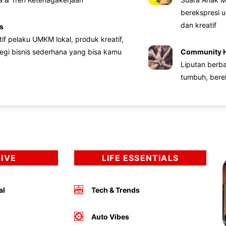
berekspresi u
dan kreatif
s
atif pelaku UMKM lokal, produk kreatif,
tegi bisnis sederhana yang bisa kamu
Community 
Liputan berb
tumbuh, bere
DIVE
LIFE ESSENTIALS
al
Tech & Trends
Auto Vibes