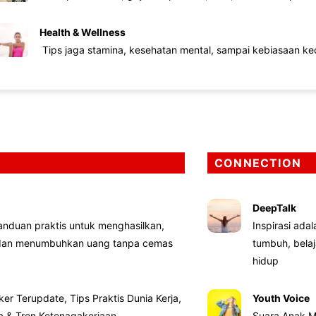
Health & Wellness
Tips jaga stamina, kesehatan mental, sampai kebiasaan kec
CONNECTION
DeepTalk
nduan praktis untuk menghasilkan,
Inspirasi ada
 dan menumbuhkan uang tanpa cemas
tumbuh, bela
hidup
ker Terupdate, Tips Praktis Dunia Kerja,
Youth Voice
ta & Tren Ketenagakerjaan
Suara Anak M