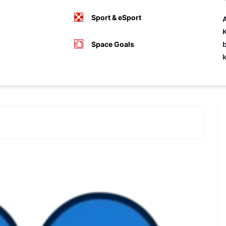
Sport & eSport
A
K
Space Goals
b