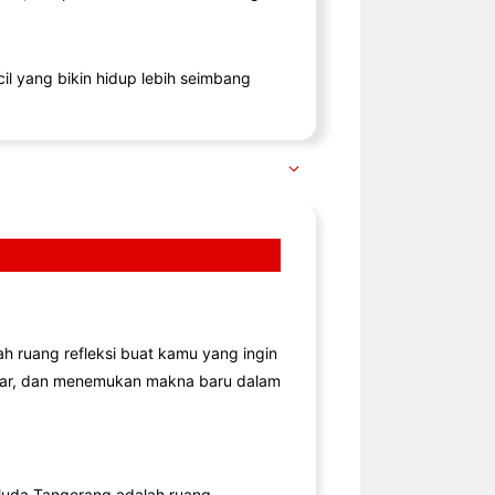
il yang bikin hidup lebih seimbang
lah ruang refleksi buat kamu yang ingin
jar, dan menemukan makna baru dalam
uda Tangerang adalah ruang