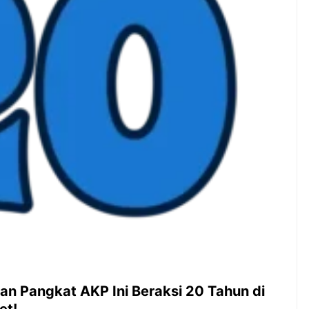
ambut pergantian
Pernah gak sih kamu mulai
oran all you can
ngerjain sesuatu cuma buat iseng-
 You Can Eat
iseng, eh ternyata malah jadi
adirkan
peluang bisnis yang
l ...
menguntungkan? Nah, itulah ...
 2026, Kakkoii
Dari Iseng Jadi Cuan: Kisah
 Hadirkan Pesta All
TUM_ATUL yang Ubah
 Eat Mulai Rp
Hampers Jadi Bisnis Kece
0
gan Pangkat AKP Ini Beraksi 20 Tahun di
et!