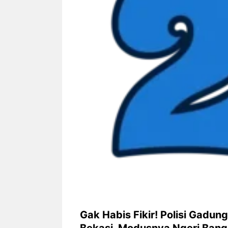
Siapa sangka, dua nama besar di
Bandung – Meny
dunia hiburan, Nunung Srimulat
tahun 2026, rest
dan Vicky Prasetyo, kini merambah
eat Kakkoii All
dunia kuliner dengan membuka
Bandung mengh
restoran ...
penawaran spesia
Nunung Srimulat & Vicky
Sambut
Prasetyo Buka Restoran
Bandung
Ayam Panggang! Cuma Rp
You Can
15 Ribu, Resep Rahasia
145.00
Mami Bikin Nagih!
Gak Habis Fikir! Polisi Gadun
Bekasi, Modusnya Ngeri Bang