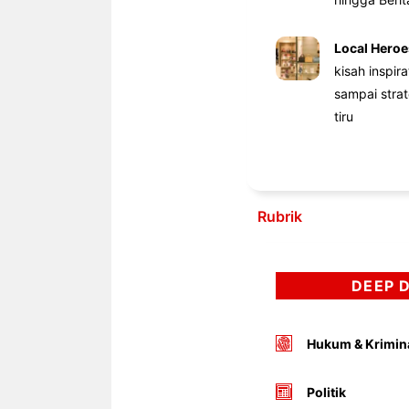
Local Heroe
kisah inspir
sampai stra
tiru
Rubrik
DEEP 
Hukum & Krimin
Politik