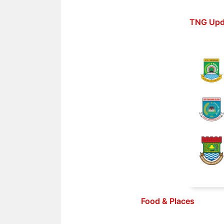
Langsung
ke
TNG Upd
isi
Food & Places