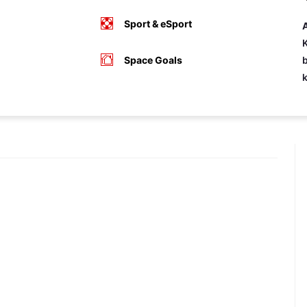
Sport & eSport
A
K
Space Goals
b