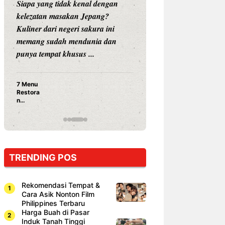
Siapa yang tidak kenal dengan
Siapa sangka, dua
kelezatan masakan Jepang?
dunia hiburan, N
Kuliner dari negeri sakura ini
dan Vicky Praset
memang sudah mendunia dan
dunia kuliner de
punya tempat khusus ...
restoran ...
7 Menu
Nunung S
Restora
Prasetyo
n
Ayam Pa
Jepang
15 Ribu,
yang
Mami Bik
Wajib
Dicoba,
Bukan
Cuma
TRENDING POS
Sushi!
Rekomendasi Tempat &
Cara Asik Nonton Film
Philippines Terbaru
Harga Buah di Pasar
Induk Tanah Tinggi