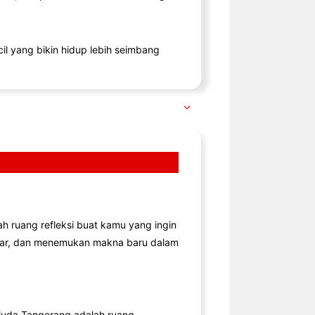
il yang bikin hidup lebih seimbang
lah ruang refleksi buat kamu yang ingin
jar, dan menemukan makna baru dalam
uda Tangerang adalah ruang