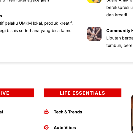
berekspresi u
dan kreatif
s
atif pelaku UMKM lokal, produk kreatif,
tegi bisnis sederhana yang bisa kamu
Community 
Liputan berb
tumbuh, bere
DIVE
LIFE ESSENTIALS
al
Tech & Trends
Auto Vibes