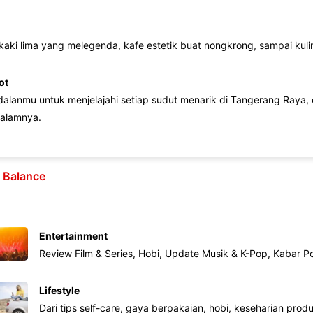
 kaki lima yang melegenda, kafe estetik buat nongkrong, sampai kuline
ot
lanmu untuk menjelajahi setiap sudut menarik di Tangerang Raya, d
alamnya.
e Balance
Entertainment
Review Film & Series, Hobi, Update Musik & K-Pop, Kabar P
Lifestyle
Dari tips self-care, gaya berpakaian, hobi, keseharian produk