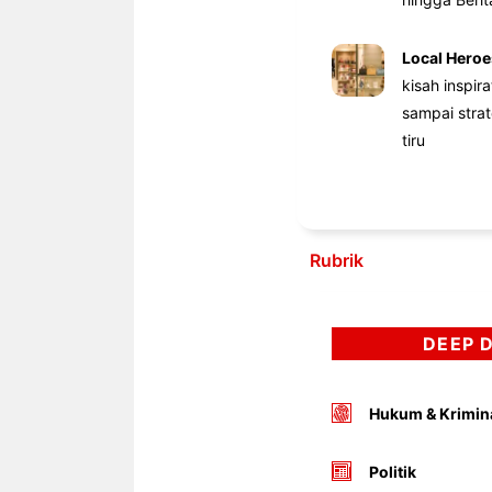
Local Heroe
kisah inspir
sampai stra
tiru
Rubrik
DEEP 
Hukum & Krimin
Politik