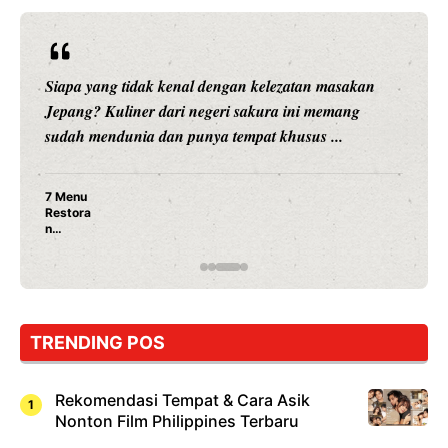
Siapa yang tidak kenal dengan kelezatan masakan
Jepang? Kuliner dari negeri sakura ini memang
sudah mendunia dan punya tempat khusus ...
7 Menu
Restora
n
Jepang
yang
Wajib
Dicoba,
Bukan
Cuma
TRENDING POS
Sushi!
Rekomendasi Tempat & Cara Asik
Nonton Film Philippines Terbaru