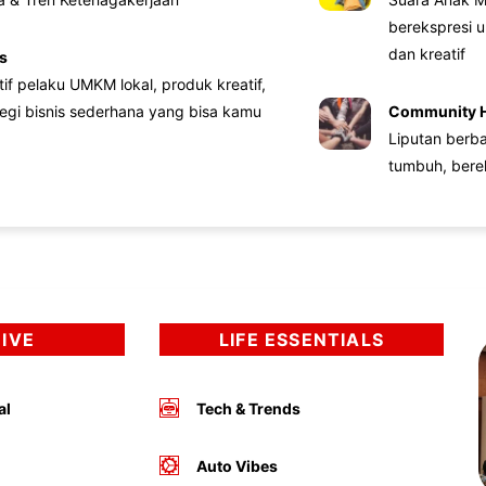
berekspresi u
dan kreatif
s
atif pelaku UMKM lokal, produk kreatif,
tegi bisnis sederhana yang bisa kamu
Community 
Liputan berb
tumbuh, bere
DIVE
LIFE ESSENTIALS
al
Tech & Trends
Auto Vibes