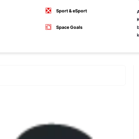
Sport & eSport
A
K
Space Goals
b