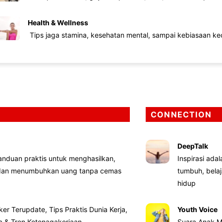
Health & Wellness
Tips jaga stamina, kesehatan mental, sampai kebiasaan kec
CONNECTION
DeepTalk
nduan praktis untuk menghasilkan,
Inspirasi ada
 dan menumbuhkan uang tanpa cemas
tumbuh, bela
hidup
ker Terupdate, Tips Praktis Dunia Kerja,
Youth Voice
ta & Tren Ketenagakerjaan
Suara Anak M