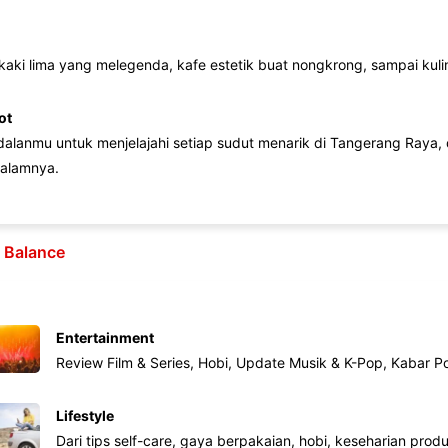
 kaki lima yang melegenda, kafe estetik buat nongkrong, sampai kuline
ot
lanmu untuk menjelajahi setiap sudut menarik di Tangerang Raya, d
alamnya.
e Balance
Entertainment
Review Film & Series, Hobi, Update Musik & K-Pop, Kabar P
Lifestyle
Dari tips self-care, gaya berpakaian, hobi, keseharian produk