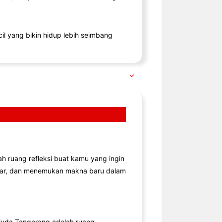
il yang bikin hidup lebih seimbang
lah ruang refleksi buat kamu yang ingin
jar, dan menemukan makna baru dalam
uda Tangerang adalah ruang