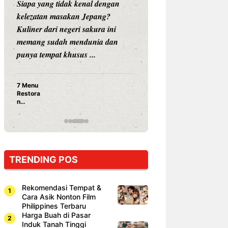
Siapa yang tidak kenal dengan
Siapa sangka, dua
kelezatan masakan Jepang?
dunia hiburan, N
Kuliner dari negeri sakura ini
dan Vicky Praset
memang sudah mendunia dan
dunia kuliner de
punya tempat khusus ...
restoran ...
7 Menu
Nunung S
Restora
Prasetyo
n
Ayam Pa
Jepang
15 Ribu,
yang
Mami Bik
Wajib
Dicoba,
Bukan
Cuma
TRENDING POS
Sushi!
Rekomendasi Tempat &
Cara Asik Nonton Film
Philippines Terbaru
Harga Buah di Pasar
Induk Tanah Tinggi