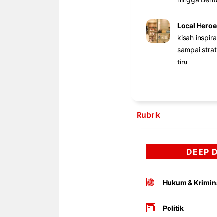
Local Heroe
kisah inspir
sampai stra
tiru
Rubrik
DEEP 
Hukum & Krimin
Politik