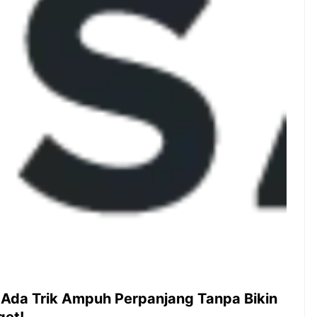
ambut pergantian
Pernah gak sih kamu mulai
oran all you can
ngerjain sesuatu cuma buat iseng-
 You Can Eat
iseng, eh ternyata malah jadi
adirkan
peluang bisnis yang
l ...
menguntungkan? Nah, itulah ...
 2026, Kakkoii
Dari Iseng Jadi Cuan: Kisah
 Hadirkan Pesta All
TUM_ATUL yang Ubah
 Eat Mulai Rp
Hampers Jadi Bisnis Kece
0
 Ada Trik Ampuh Perpanjang Tanpa Bikin
get!