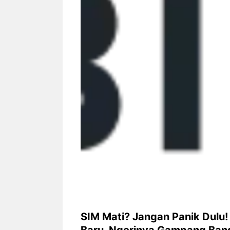
Siapa sangka, dua nama besar di
Bandung – Meny
dunia hiburan, Nunung Srimulat
tahun 2026, rest
dan Vicky Prasetyo, kini merambah
eat Kakkoii All
dunia kuliner dengan membuka
Bandung mengh
restoran ...
penawaran spesia
Nunung Srimulat & Vicky
Sambut
Prasetyo Buka Restoran
Bandung
Ayam Panggang! Cuma Rp
You Can
15 Ribu, Resep Rahasia
145.00
Mami Bikin Nagih!
SIM Mati? Jangan Panik Dulu!
Baru, Ngerinya Gampang Ban