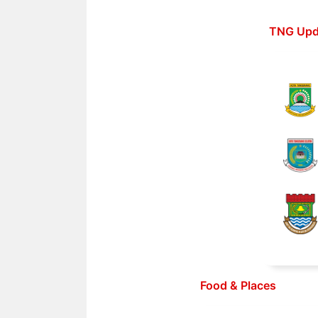
Langsung
ke
TNG Upd
isi
Food & Places