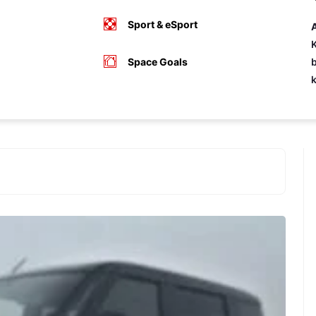
Sport & eSport
A
K
Space Goals
b