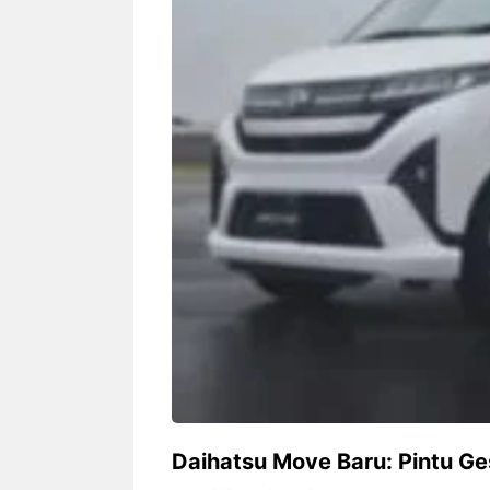
Siapa sangka, dua nama besar di
Bandung – Meny
dunia hiburan, Nunung Srimulat
tahun 2026, rest
dan Vicky Prasetyo, kini merambah
eat Kakkoii All
dunia kuliner dengan membuka
Bandung mengh
restoran ...
penawaran spesia
Nunung Srimulat & Vicky
Sambut
Prasetyo Buka Restoran
Bandung
Ayam Panggang! Cuma Rp
You Can
15 Ribu, Resep Rahasia
145.00
Mami Bikin Nagih!
Daihatsu Move Baru: Pintu Ge