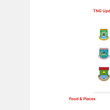
Langsung
ke
TNG Upd
isi
Food & Places