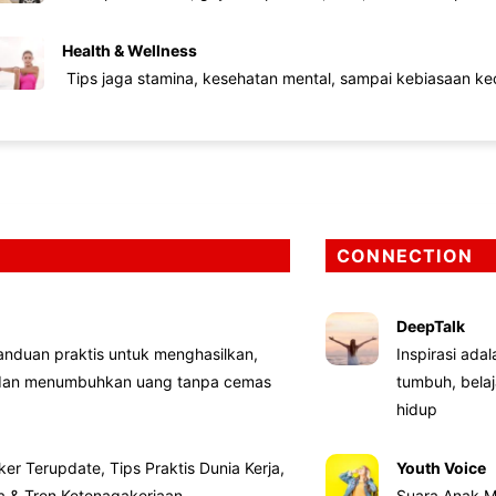
Health & Wellness
Tips jaga stamina, kesehatan mental, sampai kebiasaan kec
CONNECTION
DeepTalk
nduan praktis untuk menghasilkan,
Inspirasi ada
 dan menumbuhkan uang tanpa cemas
tumbuh, bela
hidup
ker Terupdate, Tips Praktis Dunia Kerja,
Youth Voice
ta & Tren Ketenagakerjaan
Suara Anak M