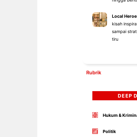
Local Heroe
kisah inspir
sampai stra
tiru
Rubrik
DEEP 
Hukum & Krimin
Politik