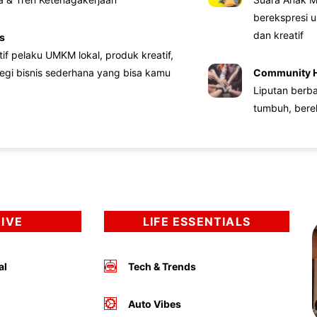
berekspresi u
dan kreatif
s
atif pelaku UMKM lokal, produk kreatif,
tegi bisnis sederhana yang bisa kamu
Community 
Liputan berb
tumbuh, bere
DIVE
LIFE ESSENTIALS
al
Tech & Trends
Auto Vibes