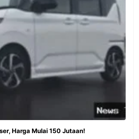
ambut pergantian
Pernah gak sih kamu mulai
oran all you can
ngerjain sesuatu cuma buat iseng-
 You Can Eat
iseng, eh ternyata malah jadi
adirkan
peluang bisnis yang
l ...
menguntungkan? Nah, itulah ...
 2026, Kakkoii
Dari Iseng Jadi Cuan: Kisah
 Hadirkan Pesta All
TUM_ATUL yang Ubah
 Eat Mulai Rp
Hampers Jadi Bisnis Kece
0
ser, Harga Mulai 150 Jutaan!