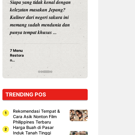
Siapa yang tidak kenal dengan
Siapa sangka, dua
kelezatan masakan Jepang?
dunia hiburan, N
Kuliner dari negeri sakura ini
dan Vicky Praset
memang sudah mendunia dan
dunia kuliner de
punya tempat khusus ...
restoran ...
7 Menu
Nunung S
Restora
Prasetyo
n
Ayam Pa
Jepang
15 Ribu,
yang
Mami Bik
Wajib
Dicoba,
Bukan
Cuma
TRENDING POS
Sushi!
Rekomendasi Tempat &
Cara Asik Nonton Film
Philippines Terbaru
Harga Buah di Pasar
Induk Tanah Tinggi