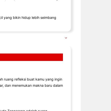
il yang bikin hidup lebih seimbang
lah ruang refleksi buat kamu yang ingin
jar, dan menemukan makna baru dalam
uda Tangerang adalah ruang