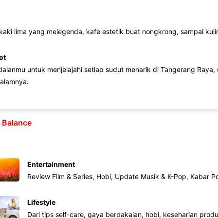
 kaki lima yang melegenda, kafe estetik buat nongkrong, sampai kuline
ot
lanmu untuk menjelajahi setiap sudut menarik di Tangerang Raya, d
alamnya.
e Balance
Entertainment
Review Film & Series, Hobi, Update Musik & K-Pop, Kabar P
Lifestyle
Dari tips self-care, gaya berpakaian, hobi, keseharian produk