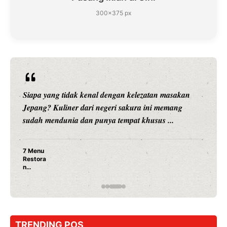
300×375 px
Siapa yang tidak kenal dengan kelezatan masakan
Jepang? Kuliner dari negeri sakura ini memang
sudah mendunia dan punya tempat khusus ...
7 Menu
Restora
n
Jepang
yang
Wajib
Dicoba,
Bukan
Cuma
TRENDING POS
Sushi!