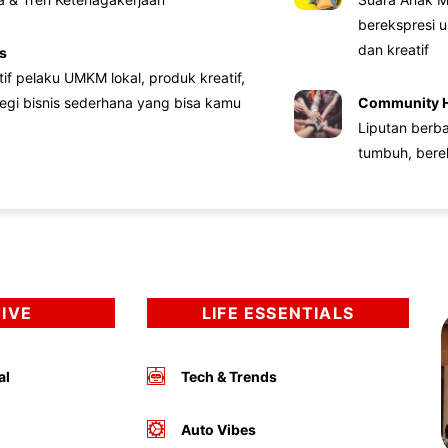
berekspresi u
dan kreatif
s
atif pelaku UMKM lokal, produk kreatif,
tegi bisnis sederhana yang bisa kamu
Community 
Liputan berb
tumbuh, bere
DIVE
LIFE ESSENTIALS
al
Tech & Trends
Auto Vibes