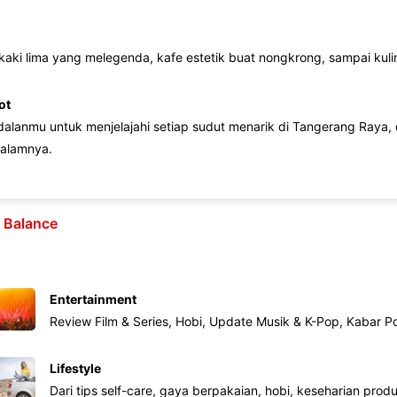
 kaki lima yang melegenda, kafe estetik buat nongkrong, sampai kuline
ot
lanmu untuk menjelajahi setiap sudut menarik di Tangerang Raya, d
alamnya.
e Balance
Entertainment
Review Film & Series, Hobi, Update Musik & K-Pop, Kabar P
Lifestyle
Dari tips self-care, gaya berpakaian, hobi, keseharian produk