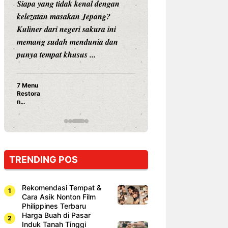
Siapa yang tidak kenal dengan
Siapa sangka, dua
kelezatan masakan Jepang?
dunia hiburan, N
Kuliner dari negeri sakura ini
dan Vicky Praset
memang sudah mendunia dan
dunia kuliner de
punya tempat khusus ...
restoran ...
7 Menu
Nunung S
Restora
Prasetyo
n
Ayam Pa
Jepang
15 Ribu,
yang
Mami Bik
Wajib
Dicoba,
Bukan
Cuma
TRENDING POS
Sushi!
Rekomendasi Tempat &
Cara Asik Nonton Film
Philippines Terbaru
Harga Buah di Pasar
Induk Tanah Tinggi