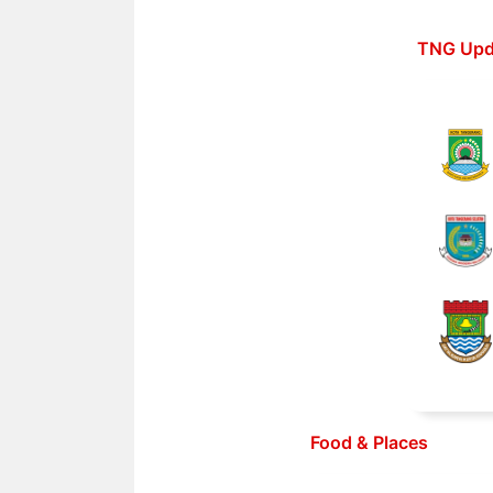
Langsung
ke
TNG Upd
isi
Food & Places