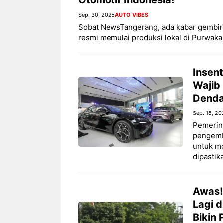
Sep. 30, 2025
AUTO VIBES
Sobat NewsTangerang, ada kabar gembira 
resmi memulai produksi lokal di Purwakar
Insent
Wajib 
Denda 
Sep. 18, 20
Pemerin
pengemba
untuk mo
dipastik
Awas!
Lagi d
Bikin