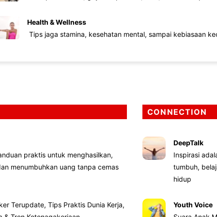
Health & Wellness
Tips jaga stamina, kesehatan mental, sampai kebiasaan kec
CONNECTION
DeepTalk
nduan praktis untuk menghasilkan,
Inspirasi ada
 dan menumbuhkan uang tanpa cemas
tumbuh, bela
hidup
ker Terupdate, Tips Praktis Dunia Kerja,
Youth Voice
ta & Tren Ketenagakerjaan
Suara Anak M