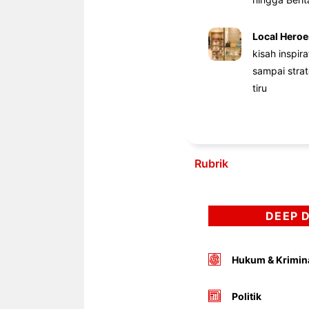
Local Heroe
kisah inspir
sampai stra
tiru
Rubrik
DEEP 
Hukum & Krimin
Politik