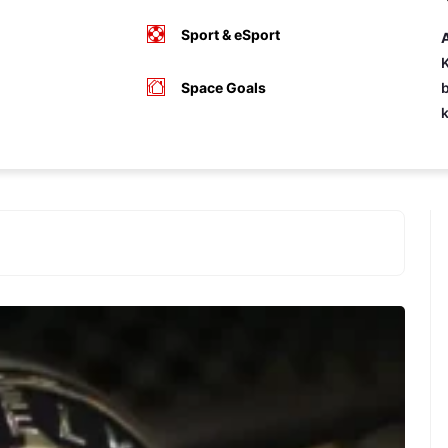
Sport & eSport
A
K
Space Goals
b