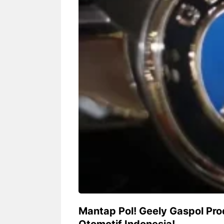
Siapa sangka, dua nama besar di
Bandung – Meny
dunia hiburan, Nunung Srimulat
tahun 2026, rest
dan Vicky Prasetyo, kini merambah
eat Kakkoii All
dunia kuliner dengan membuka
Bandung mengh
restoran ...
penawaran spesia
Nunung Srimulat & Vicky
Sambut
Prasetyo Buka Restoran
Bandung
Ayam Panggang! Cuma Rp
You Can
15 Ribu, Resep Rahasia
145.00
Mami Bikin Nagih!
Mantap Pol! Geely Gaspol Pro
Otomotif Indonesia!