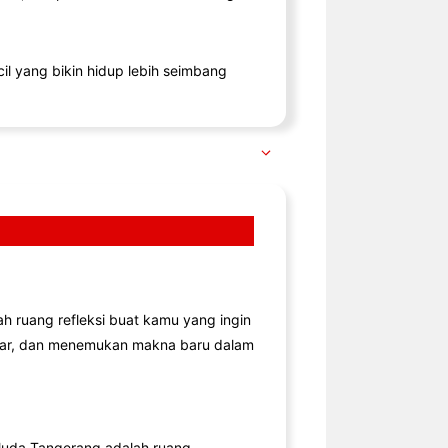
il yang bikin hidup lebih seimbang
lah ruang refleksi buat kamu yang ingin
jar, dan menemukan makna baru dalam
uda Tangerang adalah ruang