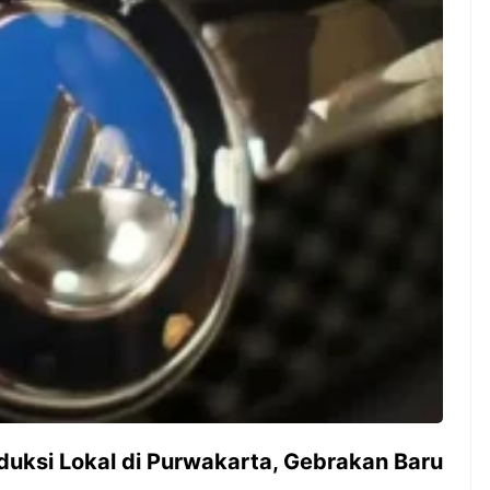
ambut pergantian
Pernah gak sih kamu mulai
oran all you can
ngerjain sesuatu cuma buat iseng-
 You Can Eat
iseng, eh ternyata malah jadi
adirkan
peluang bisnis yang
l ...
menguntungkan? Nah, itulah ...
 2026, Kakkoii
Dari Iseng Jadi Cuan: Kisah
 Hadirkan Pesta All
TUM_ATUL yang Ubah
 Eat Mulai Rp
Hampers Jadi Bisnis Kece
0
duksi Lokal di Purwakarta, Gebrakan Baru