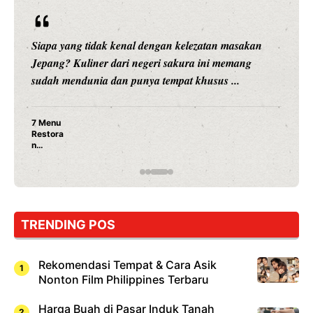
Siapa yang tidak kenal dengan kelezatan masakan
Jepang? Kuliner dari negeri sakura ini memang
sudah mendunia dan punya tempat khusus ...
7 Menu
Restora
n
Jepang
yang
Wajib
Dicoba,
Bukan
Cuma
TRENDING POS
Sushi!
Rekomendasi Tempat & Cara Asik
Nonton Film Philippines Terbaru
Harga Buah di Pasar Induk Tanah