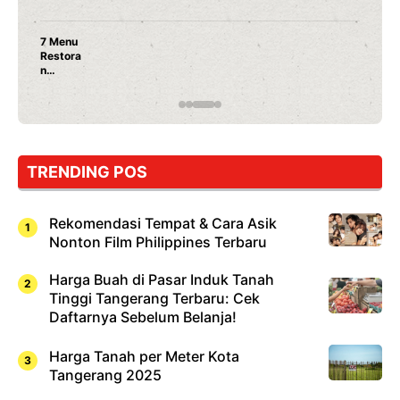
7 Menu
Restora
n
Jepang
yang
Wajib
Dicoba,
Bukan
Cuma
TRENDING POS
Sushi!
Rekomendasi Tempat & Cara Asik
Nonton Film Philippines Terbaru
Harga Buah di Pasar Induk Tanah
Tinggi Tangerang Terbaru: Cek
Daftarnya Sebelum Belanja!
Harga Tanah per Meter Kota
Tangerang 2025