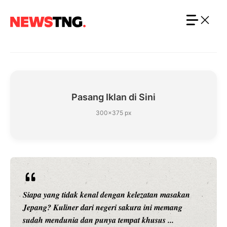
Langsung
ke
isi
Pasang Iklan di Sini
300×375 px
Siapa yang tidak kenal dengan kelezatan masakan
Jepang? Kuliner dari negeri sakura ini memang
sudah mendunia dan punya tempat khusus ...