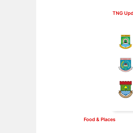
Langsung
ke
TNG Upd
isi
Food & Places