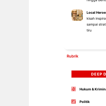
Local Heroe
kisah inspir
sampai stra
tiru
Rubrik
DEEP 
Hukum & Krimin
Politik