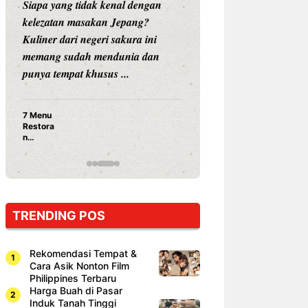
Siapa yang tidak kenal dengan
Siapa sangka, dua
kelezatan masakan Jepang?
dunia hiburan, N
Kuliner dari negeri sakura ini
dan Vicky Praset
memang sudah mendunia dan
dunia kuliner de
punya tempat khusus ...
restoran ...
7 Menu
Nunung S
Restora
Prasetyo
n
Ayam Pa
Jepang
15 Ribu,
yang
Mami Bik
Wajib
Dicoba,
Bukan
Cuma
TRENDING POS
Sushi!
Rekomendasi Tempat &
Cara Asik Nonton Film
Philippines Terbaru
Harga Buah di Pasar
Induk Tanah Tinggi