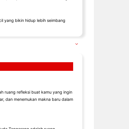
il yang bikin hidup lebih seimbang
lah ruang refleksi buat kamu yang ingin
jar, dan menemukan makna baru dalam
uda Tangerang adalah ruang