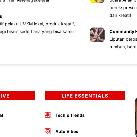
berekspresi u
dan kreatif
s
atif pelaku UMKM lokal, produk kreatif,
tegi bisnis sederhana yang bisa kamu
Community 
Liputan berb
tumbuh, bere
DIVE
LIFE ESSENTIALS
al
Tech & Trends
Auto Vibes