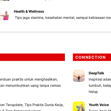
Health & Wellness
Tips jaga stamina, kesehatan mental, sampai kebiasaan kec
CONNECTION
DeepTalk
nduan praktis untuk menghasilkan,
Inspirasi ada
 dan menumbuhkan uang tanpa cemas
tumbuh, bela
hidup
ker Terupdate, Tips Praktis Dunia Kerja,
Youth Voice
ta & Tren Ketenagakerjaan
Suara Anak M