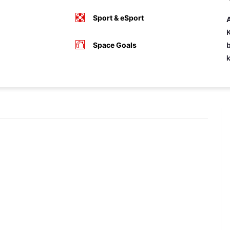
Sport & eSport
A
K
Space Goals
b