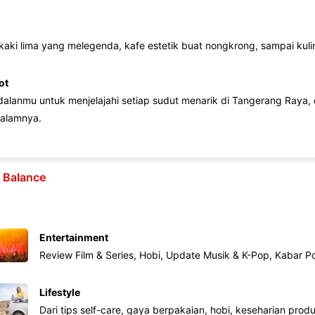
 kaki lima yang melegenda, kafe estetik buat nongkrong, sampai kuline
ot
lanmu untuk menjelajahi setiap sudut menarik di Tangerang Raya, d
alamnya.
e Balance
Entertainment
Review Film & Series, Hobi, Update Musik & K-Pop, Kabar P
Lifestyle
Dari tips self-care, gaya berpakaian, hobi, keseharian produk