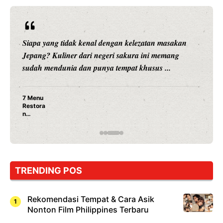
Siapa yang tidak kenal dengan kelezatan masakan
Jepang? Kuliner dari negeri sakura ini memang
sudah mendunia dan punya tempat khusus ...
7 Menu
Restora
n
Jepang
yang
Wajib
Dicoba,
Bukan
Cuma
TRENDING POS
Sushi!
Rekomendasi Tempat & Cara Asik
Nonton Film Philippines Terbaru