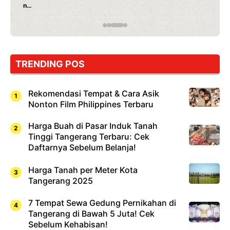
n
Jepang
yang
Wajib
Dicoba,
Bukan
Cuma
TRENDING POS
Sushi!
Rekomendasi Tempat & Cara Asik
Nonton Film Philippines Terbaru
Harga Buah di Pasar Induk Tanah
Tinggi Tangerang Terbaru: Cek
Daftarnya Sebelum Belanja!
Harga Tanah per Meter Kota
Tangerang 2025
7 Tempat Sewa Gedung Pernikahan di
Tangerang di Bawah 5 Juta! Cek
Sebelum Kehabisan!