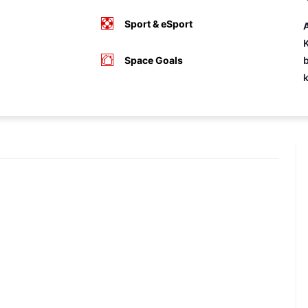
Sport & eSport
A
K
Space Goals
b