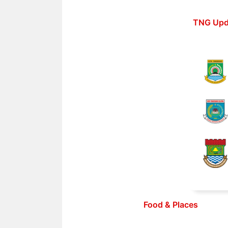
Langsung
ke
TNG Upd
isi
Food & Places