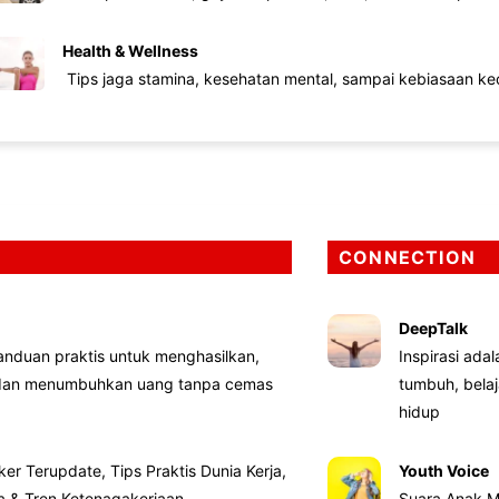
Health & Wellness
Tips jaga stamina, kesehatan mental, sampai kebiasaan kec
CONNECTION
DeepTalk
nduan praktis untuk menghasilkan,
Inspirasi ada
 dan menumbuhkan uang tanpa cemas
tumbuh, bela
hidup
ker Terupdate, Tips Praktis Dunia Kerja,
Youth Voice
ta & Tren Ketenagakerjaan
Suara Anak M