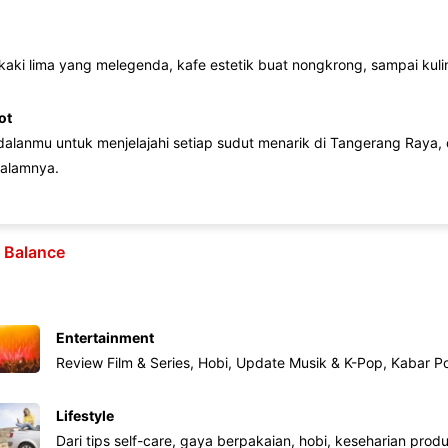
 kaki lima yang melegenda, kafe estetik buat nongkrong, sampai kuline
ot
lanmu untuk menjelajahi setiap sudut menarik di Tangerang Raya, d
alamnya.
e Balance
Entertainment
Review Film & Series, Hobi, Update Musik & K-Pop, Kabar P
Lifestyle
Dari tips self-care, gaya berpakaian, hobi, keseharian produk