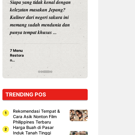
Siapa yang tidak kenal dengan
Siapa sangka, dua
kelezatan masakan Jepang?
dunia hiburan, N
Kuliner dari negeri sakura ini
dan Vicky Praset
memang sudah mendunia dan
dunia kuliner de
punya tempat khusus ...
restoran ...
7 Menu
Nunung S
Restora
Prasetyo
n
Ayam Pa
Jepang
15 Ribu,
yang
Mami Bik
Wajib
Dicoba,
Bukan
Cuma
TRENDING POS
Sushi!
Rekomendasi Tempat &
Cara Asik Nonton Film
Philippines Terbaru
Harga Buah di Pasar
Induk Tanah Tinggi