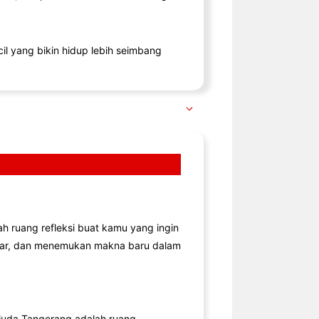
il yang bikin hidup lebih seimbang
lah ruang refleksi buat kamu yang ingin
jar, dan menemukan makna baru dalam
uda Tangerang adalah ruang