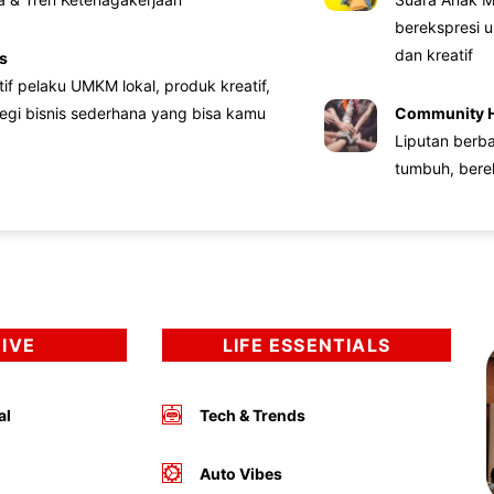
berekspresi u
dan kreatif
s
atif pelaku UMKM lokal, produk kreatif,
tegi bisnis sederhana yang bisa kamu
Community 
Liputan berb
tumbuh, bere
DIVE
LIFE ESSENTIALS
al
Tech & Trends
Auto Vibes