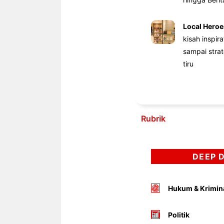
Local Heroe
kisah inspir
sampai stra
tiru
Rubrik
DEEP 
Hukum & Krimin
Politik