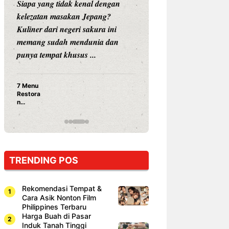
Siapa yang tidak kenal dengan
Siapa sangka, dua
kelezatan masakan Jepang?
dunia hiburan, N
Kuliner dari negeri sakura ini
dan Vicky Praset
memang sudah mendunia dan
dunia kuliner de
punya tempat khusus ...
restoran ...
7 Menu
Nunung S
Restora
Prasetyo
n
Ayam Pa
Jepang
15 Ribu,
yang
Mami Bik
Wajib
Dicoba,
Bukan
Cuma
TRENDING POS
Sushi!
Rekomendasi Tempat &
Cara Asik Nonton Film
Philippines Terbaru
Harga Buah di Pasar
Induk Tanah Tinggi