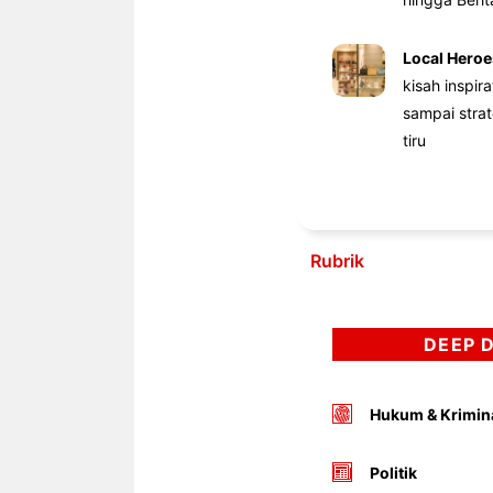
Local Heroe
kisah inspir
sampai stra
tiru
Rubrik
DEEP 
Hukum & Krimin
Politik