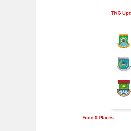
Langsung
ke
TNG Upd
isi
Food & Places