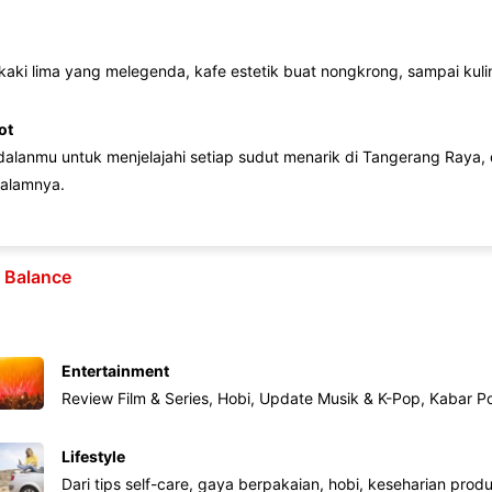
 kaki lima yang melegenda, kafe estetik buat nongkrong, sampai kuline
ot
lanmu untuk menjelajahi setiap sudut menarik di Tangerang Raya, d
alamnya.
e Balance
Entertainment
Review Film & Series, Hobi, Update Musik & K-Pop, Kabar P
Lifestyle
Dari tips self-care, gaya berpakaian, hobi, keseharian produk