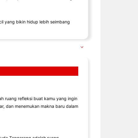
il yang bikin hidup lebih seimbang
lah ruang refleksi buat kamu yang ingin
jar, dan menemukan makna baru dalam
uda Tangerang adalah ruang