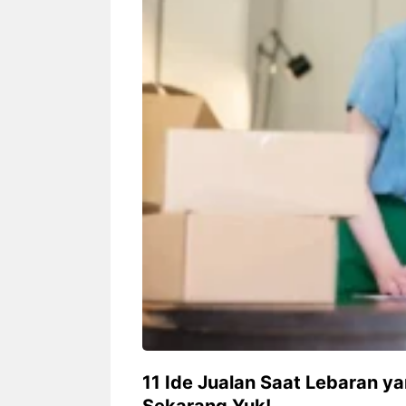
Siapa sangka, dua nama besar di
Bandung – Meny
dunia hiburan, Nunung Srimulat
tahun 2026, rest
dan Vicky Prasetyo, kini merambah
eat Kakkoii All
dunia kuliner dengan membuka
Bandung mengh
restoran ...
penawaran spesia
Nunung Srimulat & Vicky
Sambut
Prasetyo Buka Restoran
Bandung
Ayam Panggang! Cuma Rp
You Can
15 Ribu, Resep Rahasia
145.00
Mami Bikin Nagih!
11 Ide Jualan Saat Lebaran y
Sekarang Yuk!