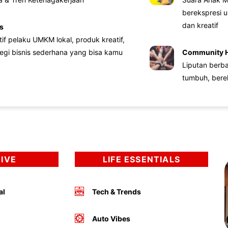
berekspresi u
dan kreatif
s
atif pelaku UMKM lokal, produk kreatif,
tegi bisnis sederhana yang bisa kamu
Community 
Liputan berb
tumbuh, bere
DIVE
LIFE ESSENTIALS
al
Tech & Trends
Auto Vibes