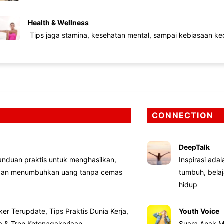
Health & Wellness
Tips jaga stamina, kesehatan mental, sampai kebiasaan kec
CONNECTION
DeepTalk
nduan praktis untuk menghasilkan,
Inspirasi ada
 dan menumbuhkan uang tanpa cemas
tumbuh, bela
hidup
ker Terupdate, Tips Praktis Dunia Kerja,
Youth Voice
ta & Tren Ketenagakerjaan
Suara Anak M