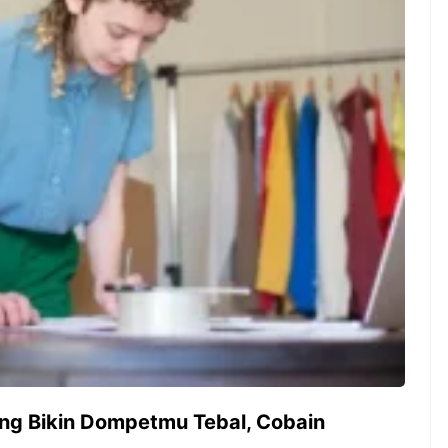
ambut pergantian
Pernah gak sih kamu mulai
oran all you can
ngerjain sesuatu cuma buat iseng-
 You Can Eat
iseng, eh ternyata malah jadi
adirkan
peluang bisnis yang
l ...
menguntungkan? Nah, itulah ...
 2026, Kakkoii
Dari Iseng Jadi Cuan: Kisah
 Hadirkan Pesta All
TUM_ATUL yang Ubah
 Eat Mulai Rp
Hampers Jadi Bisnis Kece
0
ang Bikin Dompetmu Tebal, Cobain