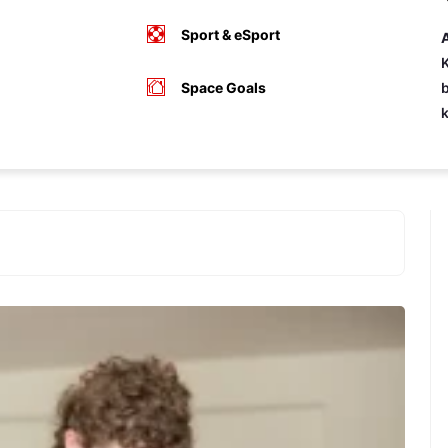
Sport & eSport
A
K
Space Goals
b