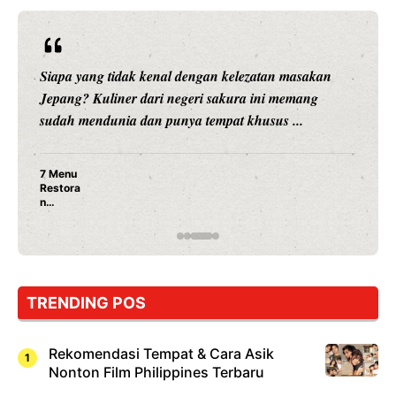
Siapa yang tidak kenal dengan kelezatan masakan
Jepang? Kuliner dari negeri sakura ini memang
sudah mendunia dan punya tempat khusus ...
7 Menu
Restora
n
Jepang
yang
Wajib
Dicoba,
Bukan
Cuma
TRENDING POS
Sushi!
Rekomendasi Tempat & Cara Asik
Nonton Film Philippines Terbaru