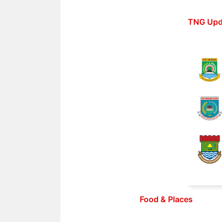
Langsung
ke
TNG Upd
isi
Food & Places