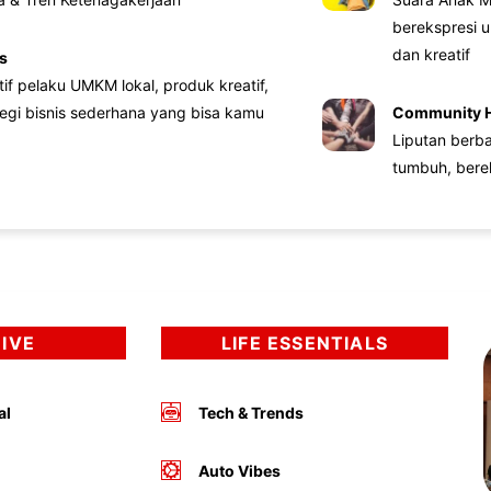
berekspresi u
dan kreatif
s
atif pelaku UMKM lokal, produk kreatif,
tegi bisnis sederhana yang bisa kamu
Community 
Liputan berb
tumbuh, bere
DIVE
LIFE ESSENTIALS
al
Tech & Trends
Auto Vibes