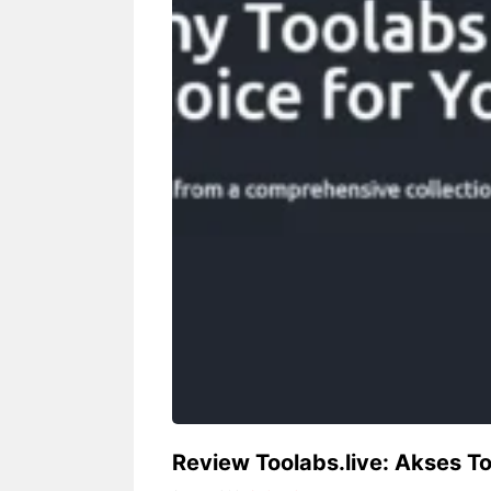
Siapa sangka, dua nama besar di
Bandung – Meny
dunia hiburan, Nunung Srimulat
tahun 2026, rest
dan Vicky Prasetyo, kini merambah
eat Kakkoii All
dunia kuliner dengan membuka
Bandung mengh
restoran ...
penawaran spesia
Nunung Srimulat & Vicky
Sambut
Prasetyo Buka Restoran
Bandung
Ayam Panggang! Cuma Rp
You Can
15 Ribu, Resep Rahasia
145.00
Mami Bikin Nagih!
Review Toolabs.live: Akses T