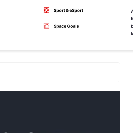
Sport & eSport
A
K
Space Goals
b