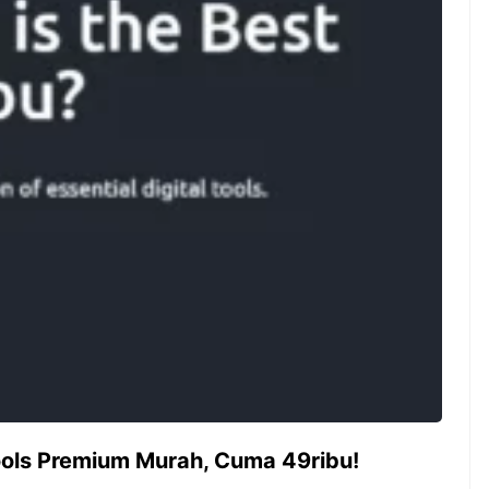
ambut pergantian
Pernah gak sih kamu mulai
oran all you can
ngerjain sesuatu cuma buat iseng-
 You Can Eat
iseng, eh ternyata malah jadi
adirkan
peluang bisnis yang
l ...
menguntungkan? Nah, itulah ...
 2026, Kakkoii
Dari Iseng Jadi Cuan: Kisah
 Hadirkan Pesta All
TUM_ATUL yang Ubah
 Eat Mulai Rp
Hampers Jadi Bisnis Kece
0
ools Premium Murah, Cuma 49ribu!