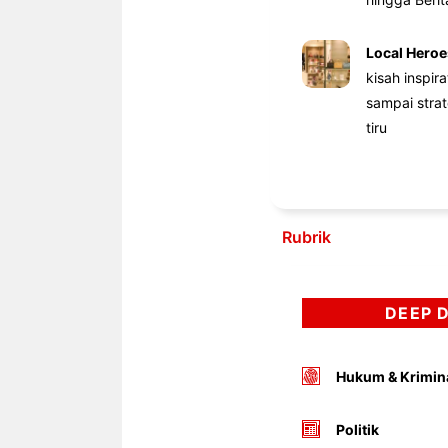
Local Heroe
kisah inspir
sampai stra
tiru
Rubrik
DEEP 
Hukum & Krimin
Politik