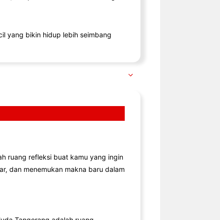
il yang bikin hidup lebih seimbang
lah ruang refleksi buat kamu yang ingin
jar, dan menemukan makna baru dalam
uda Tangerang adalah ruang