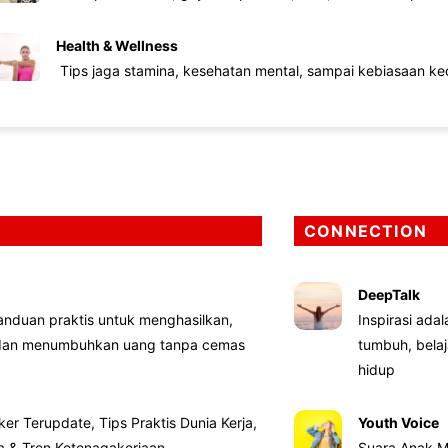
Health & Wellness
Tips jaga stamina, kesehatan mental, sampai kebiasaan kec
CONNECTION
DeepTalk
nduan praktis untuk menghasilkan,
Inspirasi ada
 dan menumbuhkan uang tanpa cemas
tumbuh, bela
hidup
ker Terupdate, Tips Praktis Dunia Kerja,
Youth Voice
ta & Tren Ketenagakerjaan
Suara Anak M