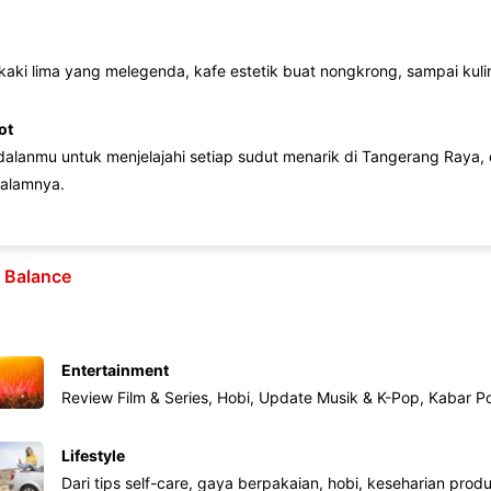
 kaki lima yang melegenda, kafe estetik buat nongkrong, sampai kuline
ot
lanmu untuk menjelajahi setiap sudut menarik di Tangerang Raya, d
alamnya.
e Balance
Entertainment
Review Film & Series, Hobi, Update Musik & K-Pop, Kabar P
Lifestyle
Dari tips self-care, gaya berpakaian, hobi, keseharian produk