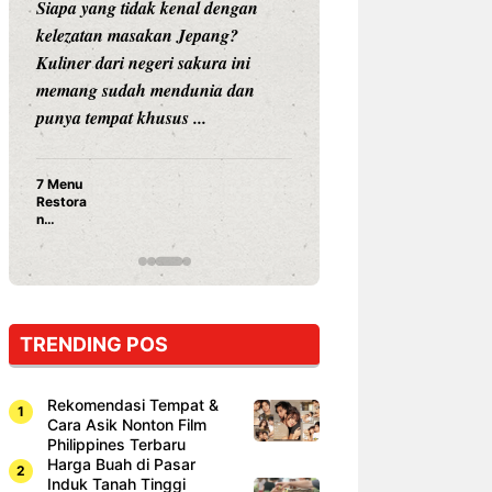
Siapa yang tidak kenal dengan
Siapa sangka, dua
kelezatan masakan Jepang?
dunia hiburan, N
Kuliner dari negeri sakura ini
dan Vicky Praset
memang sudah mendunia dan
dunia kuliner de
punya tempat khusus ...
restoran ...
7 Menu
Nunung S
Restora
Prasetyo
n
Ayam Pa
Jepang
15 Ribu,
yang
Mami Bik
Wajib
Dicoba,
Bukan
Cuma
TRENDING POS
Sushi!
Rekomendasi Tempat &
Cara Asik Nonton Film
Philippines Terbaru
Harga Buah di Pasar
Induk Tanah Tinggi