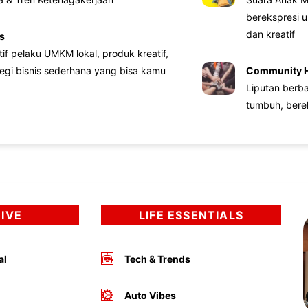
berekspresi u
dan kreatif
s
atif pelaku UMKM lokal, produk kreatif,
tegi bisnis sederhana yang bisa kamu
Community 
Liputan berb
tumbuh, bere
DIVE
LIFE ESSENTIALS
al
Tech & Trends
Auto Vibes