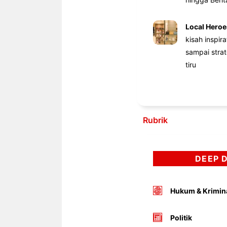
Local Heroe
kisah inspir
sampai stra
tiru
Rubrik
DEEP 
Hukum & Krimin
Politik