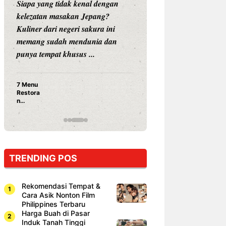
Siapa yang tidak kenal dengan
Siapa sangka, dua
kelezatan masakan Jepang?
dunia hiburan, N
Kuliner dari negeri sakura ini
dan Vicky Praset
memang sudah mendunia dan
dunia kuliner de
punya tempat khusus ...
restoran ...
7 Menu
Nunung S
Restora
Prasetyo
n
Ayam Pa
Jepang
15 Ribu,
yang
Mami Bik
Wajib
Dicoba,
Bukan
Cuma
TRENDING POS
Sushi!
Rekomendasi Tempat &
Cara Asik Nonton Film
Philippines Terbaru
Harga Buah di Pasar
Induk Tanah Tinggi