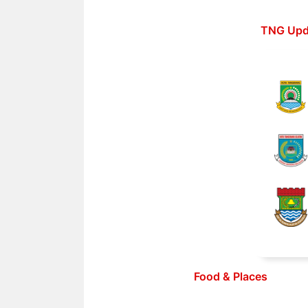
Langsung
ke
TNG Upd
isi
Food & Places