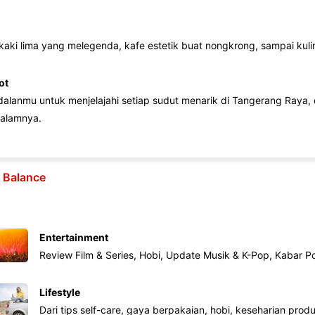
 kaki lima yang melegenda, kafe estetik buat nongkrong, sampai kuline
ot
lanmu untuk menjelajahi setiap sudut menarik di Tangerang Raya, d
alamnya.
e Balance
Entertainment
Review Film & Series, Hobi, Update Musik & K-Pop, Kabar P
Lifestyle
Dari tips self-care, gaya berpakaian, hobi, keseharian produk