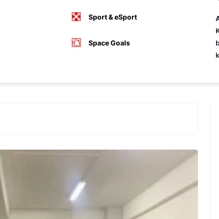
Sport & eSport
A
K
Space Goals
b