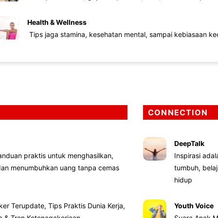
Health & Wellness
Tips jaga stamina, kesehatan mental, sampai kebiasaan kec
CONNECTION
DeepTalk
nduan praktis untuk menghasilkan,
Inspirasi ada
 dan menumbuhkan uang tanpa cemas
tumbuh, bela
hidup
ker Terupdate, Tips Praktis Dunia Kerja,
Youth Voice
ta & Tren Ketenagakerjaan
Suara Anak M