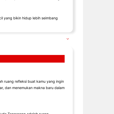
il yang bikin hidup lebih seimbang
lah ruang refleksi buat kamu yang ingin
jar, dan menemukan makna baru dalam
uda Tangerang adalah ruang