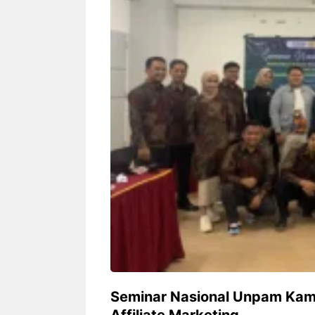
Siapa sangka, dua nama besar di
Bandung – Meny
dunia hiburan, Nunung Srimulat
tahun 2026, rest
dan Vicky Prasetyo, kini merambah
eat Kakkoii All
dunia kuliner dengan membuka
Bandung mengh
restoran ...
penawaran spesia
Nunung Srimulat & Vicky
Sambut
Prasetyo Buka Restoran
Bandung
Ayam Panggang! Cuma Rp
You Can
15 Ribu, Resep Rahasia
145.00
Mami Bikin Nagih!
Seminar Nasional Unpam Kam
Affiliate Marketing