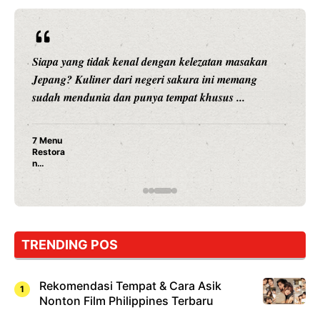
Siapa yang tidak kenal dengan kelezatan masakan
Jepang? Kuliner dari negeri sakura ini memang
sudah mendunia dan punya tempat khusus ...
7 Menu
Restora
n
Jepang
yang
Wajib
Dicoba,
Bukan
Cuma
TRENDING POS
Sushi!
Rekomendasi Tempat & Cara Asik
Nonton Film Philippines Terbaru