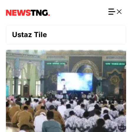
Langsung
ke
isi
Ustaz Tile