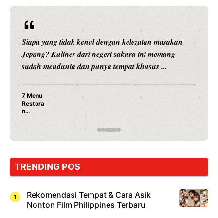
Siapa yang tidak kenal dengan kelezatan masakan
Jepang? Kuliner dari negeri sakura ini memang
sudah mendunia dan punya tempat khusus ...
7 Menu
Restora
n
Jepang
yang
Wajib
Dicoba,
Bukan
Cuma
TRENDING POS
Sushi!
Rekomendasi Tempat & Cara Asik
Nonton Film Philippines Terbaru