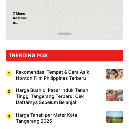
7 Menu
Restora
n
Jepang
yang
Wajib
Dicoba,
Bukan
Cuma
TRENDING POS
Sushi!
Rekomendasi Tempat & Cara Asik
Nonton Film Philippines Terbaru
Harga Buah di Pasar Induk Tanah
Tinggi Tangerang Terbaru: Cek
Daftarnya Sebelum Belanja!
Harga Tanah per Meter Kota
Tangerang 2025