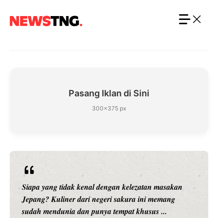
Langsung
ke
isi
Pasang Iklan di Sini
300×375 px
Siapa yang tidak kenal dengan kelezatan masakan
Jepang? Kuliner dari negeri sakura ini memang
sudah mendunia dan punya tempat khusus ...