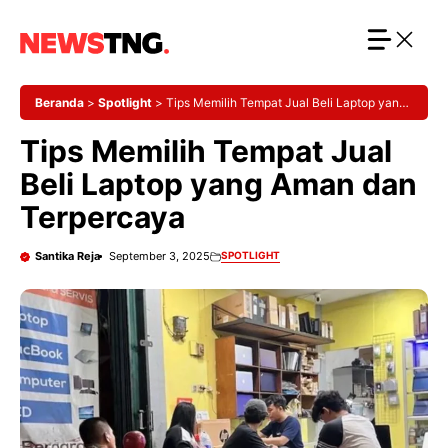
Langsung
ke
isi
Beranda
>
Spotlight
>
Tips Memilih Tempat Jual Beli Laptop yang
Aman dan Terpercaya
Tips Memilih Tempat Jual
Beli Laptop yang Aman dan
Terpercaya
Santika Reja
September 3, 2025
SPOTLIGHT