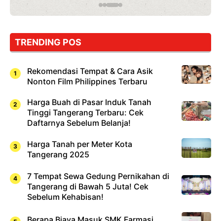
yang
Wajib
Dicoba,
Bukan
Cuma
TRENDING POS
Sushi!
Rekomendasi Tempat & Cara Asik
Nonton Film Philippines Terbaru
Harga Buah di Pasar Induk Tanah
Tinggi Tangerang Terbaru: Cek
Daftarnya Sebelum Belanja!
Harga Tanah per Meter Kota
Tangerang 2025
7 Tempat Sewa Gedung Pernikahan di
Tangerang di Bawah 5 Juta! Cek
Sebelum Kehabisan!
Berapa Biaya Masuk SMK Farmasi