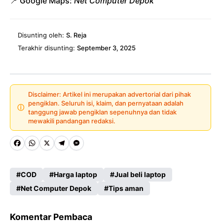
📍 Google Maps:
Net Computer Depok
Disunting oleh:
S. Reja
Terakhir disunting:
September 3, 2025
Disclaimer: Artikel ini merupakan advertorial dari pihak
pengiklan. Seluruh isi, klaim, dan pernyataan adalah
ⓘ
tanggung jawab pengiklan sepenuhnya dan tidak
mewakili pandangan redaksi.
Fa
W
X
Te
M
ce
ha
le
es
COD
Harga laptop
Jual beli laptop
b
ts
gr
se
Net Computer Depok
Tips aman
o
A
a
n
o
p
m
g
Komentar Pembaca