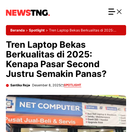
Langsung
ke
isi
Beranda
>
Spotlight
>
Tren Laptop Bekas Berkualitas di 2025:
Kenapa Pasar Second Justru Semakin Panas?
Tren Laptop Bekas
Berkualitas di 2025:
Kenapa Pasar Second
Justru Semakin Panas?
Santika Reja
Desember 8, 2025
SPOTLIGHT