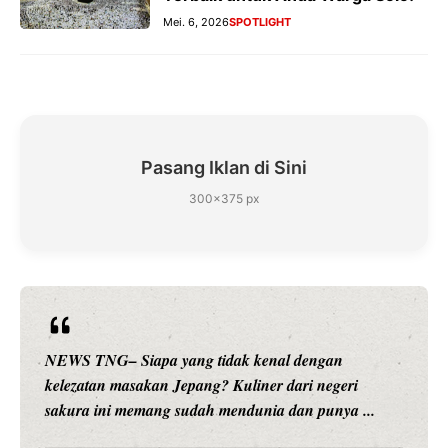
Mei. 6, 2026
SPOTLIGHT
Pasang Iklan di Sini
300×375 px
NEWS TNG– Siapa sangka, dua nama besar di dunia
hiburan, Nunung Srimulat dan Vicky Prasetyo, kini
merambah dunia kuliner dengan ...