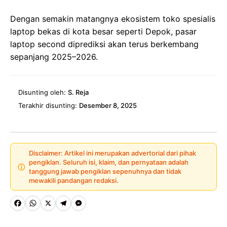
Dengan semakin matangnya ekosistem toko spesialis
laptop bekas di kota besar seperti Depok, pasar
laptop second diprediksi akan terus berkembang
sepanjang 2025–2026.
Disunting oleh:
S. Reja
Terakhir disunting:
Desember 8, 2025
Disclaimer: Artikel ini merupakan advertorial dari pihak
pengiklan. Seluruh isi, klaim, dan pernyataan adalah
ⓘ
tanggung jawab pengiklan sepenuhnya dan tidak
mewakili pandangan redaksi.
Fa
W
X
Te
M
ce
ha
le
es