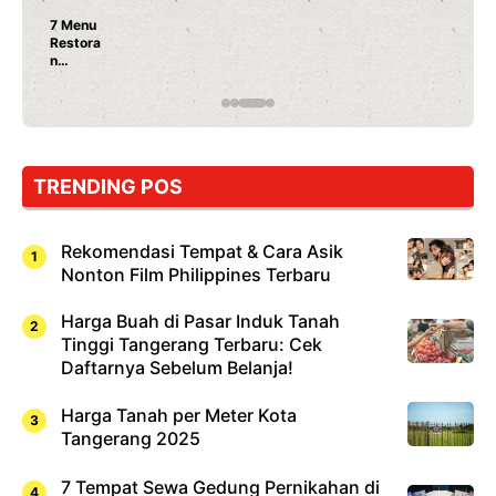
Nunung Srimulat & Vicky Prasetyo Buka Restoran
Ayam Panggang! Cuma Rp 15 Ribu, Resep
Rahasia Mami Bikin Nagih!
TRENDING POS
Rekomendasi Tempat & Cara Asik
Nonton Film Philippines Terbaru
Harga Buah di Pasar Induk Tanah
Tinggi Tangerang Terbaru: Cek
Daftarnya Sebelum Belanja!
Harga Tanah per Meter Kota
Tangerang 2025
7 Tempat Sewa Gedung Pernikahan di