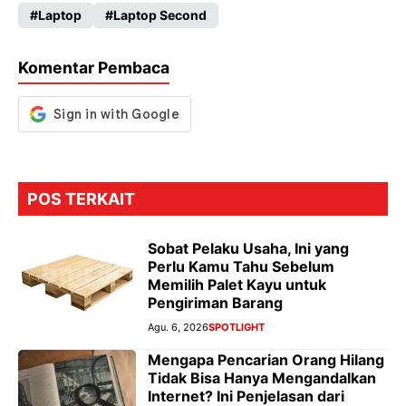
Laptop
Laptop Second
b
ts
gr
se
o
A
a
n
Komentar Pembaca
o
p
m
g
k
p
er
POS TERKAIT
Sobat Pelaku Usaha, Ini yang
Perlu Kamu Tahu Sebelum
Memilih Palet Kayu untuk
Pengiriman Barang
Agu. 6, 2026
SPOTLIGHT
Mengapa Pencarian Orang Hilang
Tidak Bisa Hanya Mengandalkan
Internet? Ini Penjelasan dari