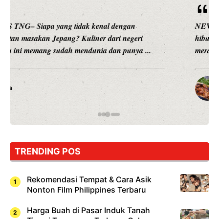
NEWS TNG– Siapa sangka, dua nama besar di dunia
hiburan, Nunung Srimulat dan Vicky Prasetyo, kini
merambah dunia kuliner dengan ...
Nunung Srimulat & Vicky Prasetyo Buka Restoran
Ayam Panggang! Cuma Rp 15 Ribu, Resep
Rahasia Mami Bikin Nagih!
TRENDING POS
Rekomendasi Tempat & Cara Asik
Nonton Film Philippines Terbaru
Harga Buah di Pasar Induk Tanah