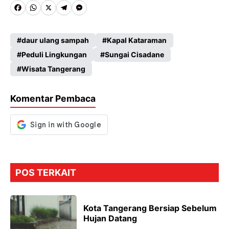
Fa
W
X
Te
M
ce
ha
le
es
daur ulang sampah
Kapal Kataraman
b
ts
gr
se
Peduli Lingkungan
Sungai Cisadane
o
A
a
n
Wisata Tangerang
o
p
m
g
k
p
er
Komentar Pembaca
POS TERKAIT
Kota Tangerang Bersiap Sebelum
Hujan Datang