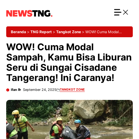
Langsung
ke
isi
Beranda
>
TNG Report
>
Tangkot Zone
>
WOW! Cuma Modal
Sampah, Kamu Bisa Liburan Seru di Sungai Cisadane Tangerang! Ini
WOW! Cuma Modal
Caranya!
Sampah, Kamu Bisa Liburan
Seru di Sungai Cisadane
Tangerang! Ini Caranya!
Ifan R
September 24, 2025
TANGKOT ZONE