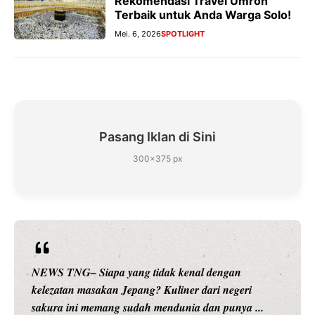
Rekomendasi Travel Umroh
Terbaik untuk Anda Warga Solo!
Mei. 6, 2026
SPOTLIGHT
Pasang Iklan di Sini
300×375 px
NEWS TNG– Siapa sangka, dua nama besar di dunia
hiburan, Nunung Srimulat dan Vicky Prasetyo, kini
merambah dunia kuliner dengan ...