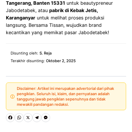
Tangerang, Banten 15331
untuk beautypreneur
Jabodetabek, atau
pabrik di Kebak Jetis,
Karanganyar
untuk melihat proses produksi
langsung. Bersama Tissan, wujudkan brand
kecantikan yang memikat pasar Jabodetabek!
Disunting oleh:
S. Reja
Terakhir disunting:
Oktober 2, 2025
Disclaimer: Artikel ini merupakan advertorial dari pihak
pengiklan. Seluruh isi, klaim, dan pernyataan adalah
ⓘ
tanggung jawab pengiklan sepenuhnya dan tidak
mewakili pandangan redaksi.
Fa
W
X
Te
M
ce
ha
le
es