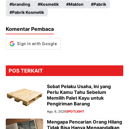
branding
Kosmetik
Maklon
Pabrik
b
ts
gr
se
Pabrik Kosmetik
o
A
a
n
o
p
m
g
Komentar Pembaca
k
p
er
POS TERKAIT
Sobat Pelaku Usaha, Ini yang
Perlu Kamu Tahu Sebelum
Memilih Palet Kayu untuk
Pengiriman Barang
Agu. 6, 2026
SPOTLIGHT
Mengapa Pencarian Orang Hilang
Tidak Bisa Hanya Mengandalkan