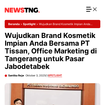
Langsung
ke
isi
Beranda
>
Spotlight
>
Wujudkan Brand Kosmetik Impian Anda
Bersama PT Tissan, Office Marketing di Tangerang untuk Pasar
Wujudkan Brand Kosmetik
Jabodetabek
Impian Anda Bersama PT
Tissan, Office Marketing di
Tangerang untuk Pasar
Jabodetabek
Santika Reja
Oktober 3, 2025
SPOTLIGHT