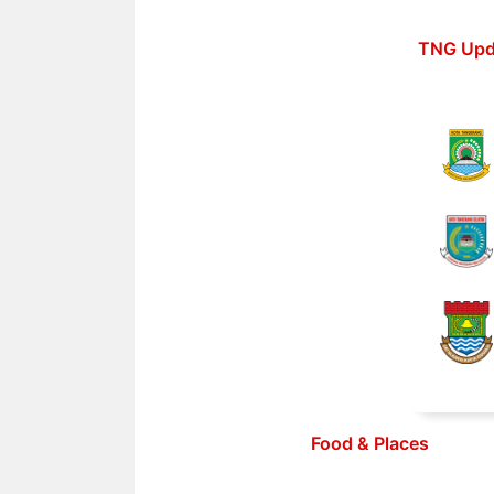
Langsung
ke
TNG Upd
isi
Food & Places