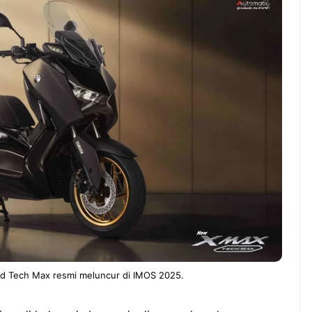
ndung –
NEWS TNG– Pernah gak sih
antian tahun
kamu mulai ngerjain sesuatu cuma
ll you can eat
buat iseng-iseng, eh ternyata malah
u Can Eat Bandung
jadi peluang bisnis yang
.
menguntungkan? ...
 2026, Kakkoii
Dari Iseng Jadi Cuan: Kisah
 Hadirkan Pesta All
TUM_ATUL yang Ubah
 Eat Mulai Rp
Hampers Jadi Bisnis Kece
0
 Tech Max resmi meluncur di IMOS 2025.