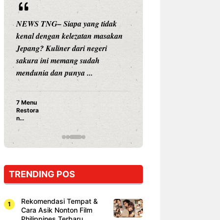
NEWS TNG– Siapa yang tidak
NEWS TNG– Siap
kenal dengan kelezatan masakan
nama besar di dun
Jepang? Kuliner dari negeri
Nunung Srimulat 
sakura ini memang sudah
Prasetyo, kini m
mendunia dan punya ...
kuliner dengan ...
7 Menu
Nunung S
Restora
Prasetyo
n
Ayam Pa
Jepang
15 Ribu,
yang
Mami Bik
Wajib
Dicoba,
Bukan
Cuma
TRENDING POS
Sushi!
Rekomendasi Tempat &
Cara Asik Nonton Film
Philippines Terbaru