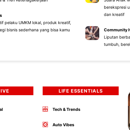
berekspresi u
dan kreatif
s
atif pelaku UMKM lokal, produk kreatif,
tegi bisnis sederhana yang bisa kamu
Community 
Liputan berb
tumbuh, bere
DIVE
LIFE ESSENTIALS
al
Tech & Trends
Auto Vibes