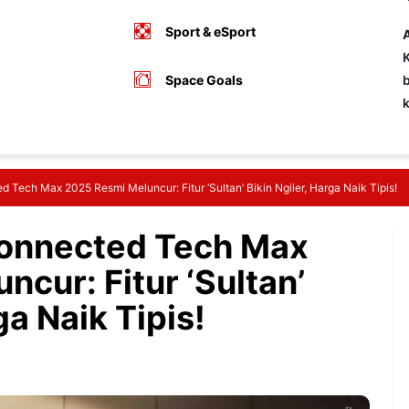
Sport & eSport
A
K
Space Goals
b
ech Max 2025 Resmi Meluncur: Fitur ‘Sultan’ Bikin Ngiler, Harga Naik Tipis!
onnected Tech Max
cur: Fitur ‘Sultan’
ga Naik Tipis!