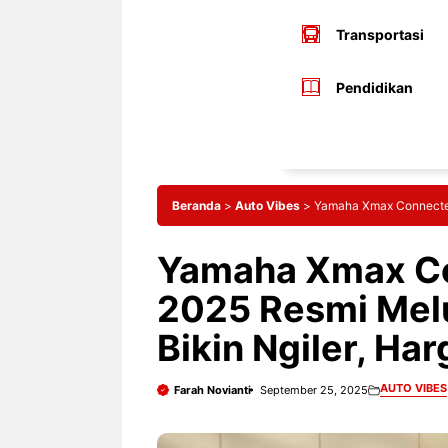
Transportasi
Pendidikan
Beranda
>
Auto Vibes
>
Yamaha Xmax Connected T
Yamaha Xmax C
2025 Resmi Melun
Bikin Ngiler, Har
AUTO VIBES
Farah Novianti
September 25, 2025