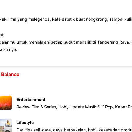
 kaki lima yang melegenda, kafe estetik buat nongkrong, sampai kuline
ot
lanmu untuk menjelajahi setiap sudut menarik di Tangerang Raya, d
alamnya.
e Balance
Entertainment
Review Film & Series, Hobi, Update Musik & K-Pop, Kabar P
Lifestyle
Dari tips self-care, gaya berpakaian, hobi, keseharian produk