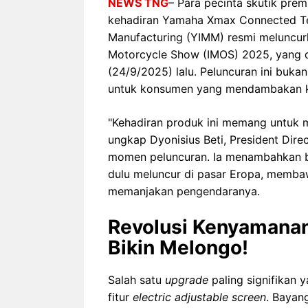
NEWS TNG
– Para pecinta skutik pre
kehadiran Yamaha Xmax Connected Te
Manufacturing (YIMM) resmi meluncur
Motorcycle Show (IMOS) 2025, yang di
(24/9/2025) lalu. Peluncuran ini buk
untuk konsumen yang mendambakan kual
"Kehadiran produk ini memang untuk 
ungkap Dyonisius Beti, President Dir
momen peluncuran. Ia menambahkan b
dulu meluncur di pasar Eropa, memb
memanjakan pengendaranya.
Revolusi Kenyamanan
Bikin Melongo!
Salah satu
upgrade
paling signifikan 
fitur
electric adjustable screen
. Bayan