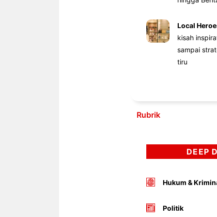
Local Heroe
kisah inspir
sampai stra
tiru
Rubrik
DEEP 
Hukum & Krimin
Politik