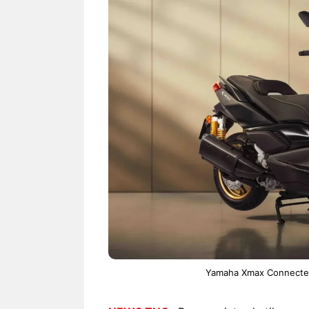
NEWS TNG– Siapa sangka, dua
NEWS TNG– Ba
nama besar di dunia hiburan,
Menyambut perg
Nunung Srimulat dan Vicky
2026, restoran a
Prasetyo, kini merambah dunia
Kakkoii All Yo
kuliner dengan ...
menghadirkan ..
Nunung Srimulat & Vicky
Sambut
Prasetyo Buka Restoran
Bandung
Ayam Panggang! Cuma Rp
You Can
15 Ribu, Resep Rahasia
145.00
Mami Bikin Nagih!
Yamaha Xmax Connected