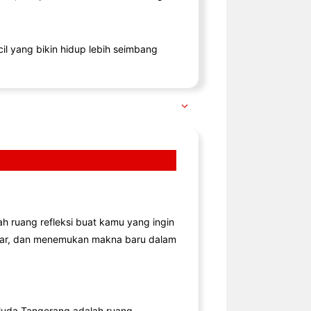
il yang bikin hidup lebih seimbang
lah ruang refleksi buat kamu yang ingin
jar, dan menemukan makna baru dalam
uda Tangerang adalah ruang