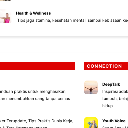
Health & Wellness
Tips jaga stamina, kesehatan mental, sampai kebiasaan kec
CONNECTION
DeepTalk
nduan praktis untuk menghasilkan,
Inspirasi ada
 dan menumbuhkan uang tanpa cemas
tumbuh, bela
hidup
ker Terupdate, Tips Praktis Dunia Kerja,
Youth Voice
ta & Tren Ketenagakerjaan
Suara Anak M