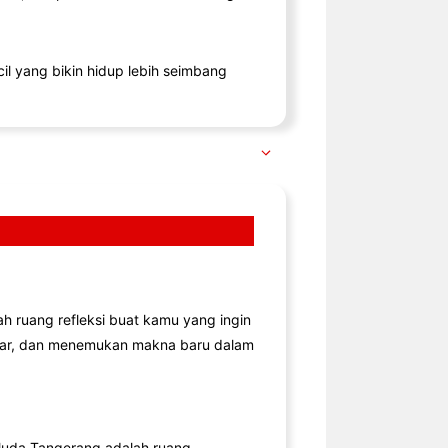
il yang bikin hidup lebih seimbang
lah ruang refleksi buat kamu yang ingin
jar, dan menemukan makna baru dalam
uda Tangerang adalah ruang