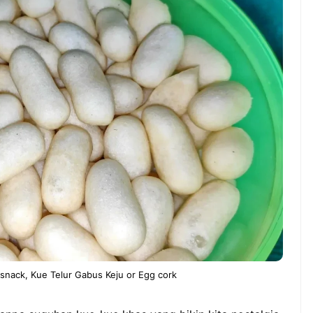
WS TNG– Pernah gak sih
NEWS TNG– Siapa yang 
mu mulai ngerjain sesuatu cuma
kenal dengan kelezatan 
at iseng-iseng, eh ternyata malah
Jepang? Kuliner dari neg
di peluang bisnis yang
sakura ini memang sudah
nguntungkan? ...
mendunia dan punya ...
7 Menu
Dari Iseng Jadi Cuan: Kisah
Restora
TUM_ATUL yang Ubah
n
Hampers Jadi Bisnis Kece
Jepang
yang
Wajib
Dicoba,
Bukan
Cuma
Sushi!
l snack, Kue Telur Gabus Keju or Egg cork