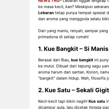
NEWS TNG
– Lebaran nggak lengkap t
ke masa kecil, kan? Meskipun sekara
Lebaran
tetap punya tempat spesial di
dan aroma yang menggoda selalu bikin
Dari yang manis, renyah, sampai yang 
primadona di setiap rumah!
1. Kue Bangkit – Si Mani
Berasal dari Riau,
kue bangkit
ini puny
ke mulut. Dibuat dari tepung sagu yan
aroma harum dari santan. Konon, nam
“bangkit” dalam hidup. Wah, filosofis j
2. Kue Satu – Sekali Gig
Kecil-kecil tapi bikin nagih!
Kue satu
in
dicampur gula, lalu dicetak hingga p