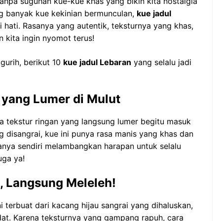
anpa suguhan kue-kue khas yang bikin kita nostalgia
ng banyak kue kekinian bermunculan,
kue jadul
 hati. Rasanya yang autentik, teksturnya yang khas,
 kita ingin nyomot terus!
gurih, berikut 10
kue jadul Lebaran
yang selalu jadi
s yang Lumer di Mulut
a tekstur ringan yang langsung lumer begitu masuk
g disangrai, kue ini punya rasa manis yang khas dan
anya sendiri melambangkan harapan untuk selalu
uga ya!
it, Langsung Meleleh!
i terbuat dari kacang hijau sangrai yang dihaluskan,
adat. Karena teksturnya yang gampang rapuh, cara