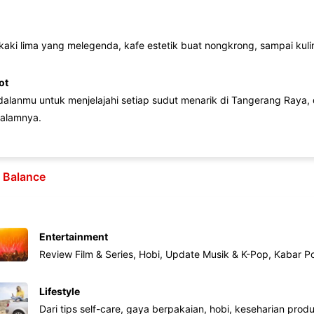
 kaki lima yang melegenda, kafe estetik buat nongkrong, sampai kuline
ot
lanmu untuk menjelajahi setiap sudut menarik di Tangerang Raya, d
alamnya.
e Balance
Entertainment
Review Film & Series, Hobi, Update Musik & K-Pop, Kabar P
Lifestyle
Dari tips self-care, gaya berpakaian, hobi, keseharian produk