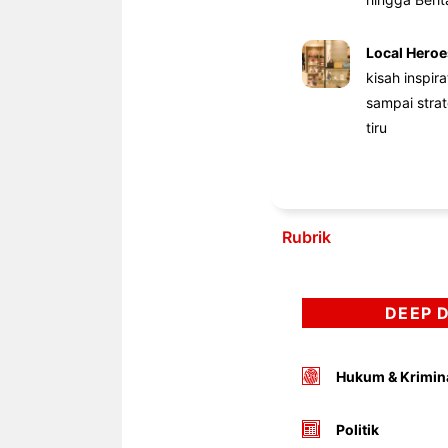
Local Heroe
kisah inspir
sampai stra
tiru
Rubrik
DEEP 
Hukum & Krimin
Politik