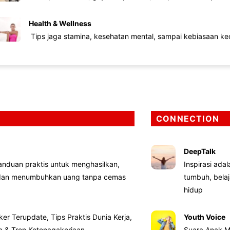
Health & Wellness
Tips jaga stamina, kesehatan mental, sampai kebiasaan kec
CONNECTION
DeepTalk
nduan praktis untuk menghasilkan,
Inspirasi ada
 dan menumbuhkan uang tanpa cemas
tumbuh, bela
hidup
ker Terupdate, Tips Praktis Dunia Kerja,
Youth Voice
ta & Tren Ketenagakerjaan
Suara Anak M