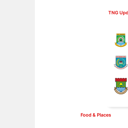
Langsung
ke
TNG Upd
isi
Food & Places