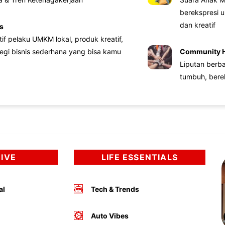
berekspresi u
dan kreatif
s
atif pelaku UMKM lokal, produk kreatif,
tegi bisnis sederhana yang bisa kamu
Community 
Liputan berb
tumbuh, bere
DIVE
LIFE ESSENTIALS
al
Tech & Trends
Auto Vibes