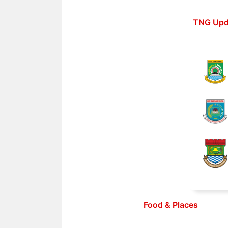
Langsung
ke
TNG Upd
isi
Food & Places