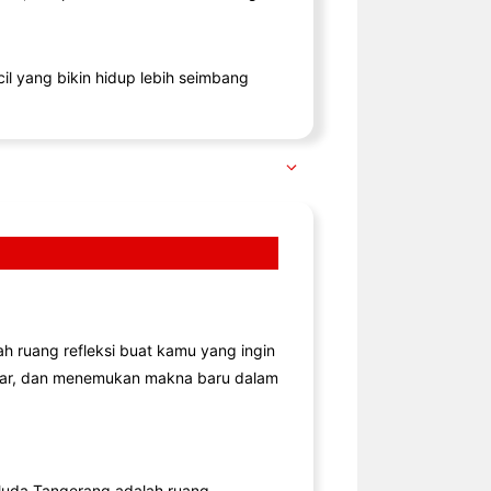
il yang bikin hidup lebih seimbang
lah ruang refleksi buat kamu yang ingin
jar, dan menemukan makna baru dalam
uda Tangerang adalah ruang