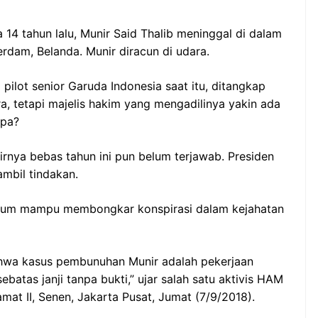
 14 tahun lalu, Munir Said Thalib meninggal di dalam
ndung –
NEWS TNG– Pernah gak sih
dam, Belanda. Munir diracun di udara.
antian tahun
kamu mulai ngerjain sesuatu cuma
ll you can eat
buat iseng-iseng, eh ternyata malah
 pilot senior Garuda Indonesia saat itu, ditangkap
u Can Eat Bandung
jadi peluang bisnis yang
ara, tetapi majelis hakim yang mengadilinya yakin ada
.
menguntungkan? ...
apa?
 2026, Kakkoii
Dari Iseng Jadi Cuan: Kisah
irnya bebas tahun ini pun belum terjawab. Presiden
 Hadirkan Pesta All
TUM_ATUL yang Ubah
 Eat Mulai Rp
Hampers Jadi Bisnis Kece
mbil tindakan.
0
lum mampu membongkar konspirasi dalam kejahatan
hwa kasus pembunuhan Munir adalah pekerjaan
batas janji tanpa bukti,” ujar salah satu aktivis HAM
ramat II, Senen, Jakarta Pusat, Jumat (7/9/2018).