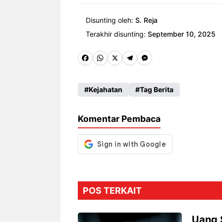
Disunting oleh:
S. Reja
Terakhir disunting:
September 10, 2025
Fa
W
X
Te
M
ce
ha
le
es
Kejahatan
Tag Berita
b
ts
gr
se
o
A
a
n
Komentar Pembaca
o
p
m
g
k
p
er
POS TERKAIT
Uang S