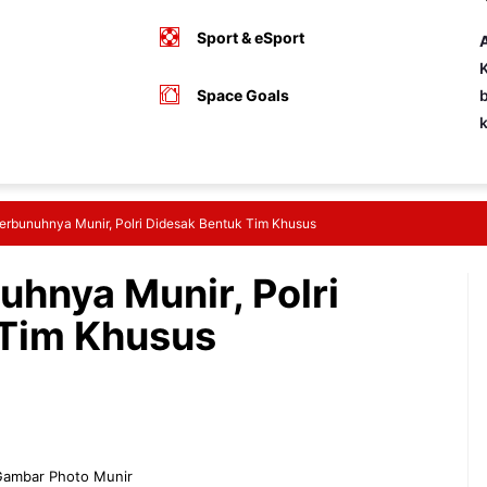
Sport & eSport
A
K
Space Goals
b
erbunuhnya Munir, Polri Didesak Bentuk Tim Khusus
uhnya Munir, Polri
 Tim Khusus
ambar Photo Munir