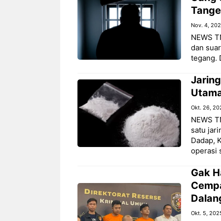
Tange
Nov. 4, 20
NEWS TNG
dan sua
tegang. 
Jarin
Utama
Okt. 26, 20
NEWS TN
satu jar
Dadap, 
operasi
Gak H
Cempa
Dalan
Okt. 5, 202