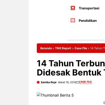
Transportasi
Pendidikan
Beranda
>
TNG Report
>
Case File
>
14 Tahun T
14 Tahun Terbun
Didesak Bentuk
CASE FILE
Santika Reja
Maret 16, 2019
G