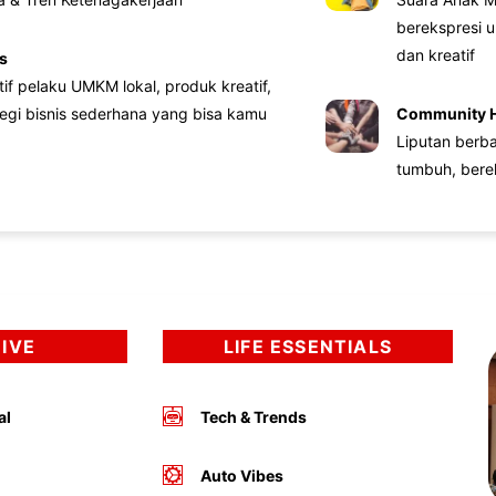
berekspresi u
dan kreatif
s
atif pelaku UMKM lokal, produk kreatif,
tegi bisnis sederhana yang bisa kamu
Community 
Liputan berb
tumbuh, bere
DIVE
LIFE ESSENTIALS
al
Tech & Trends
Auto Vibes