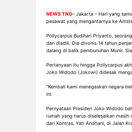
NEWS TNG– Siapa sangka, dua
NEWS TNG
– Jakarta – Hari yang sama
NEWS TNG– Ba
nama besar di dunia hiburan,
pesawat yang mengantarnya ke Amster
Menyambut perg
Nunung Srimulat dan Vicky
2026, restoran a
Pollycarpus Budihari Priyanto, seorang
Prasetyo, kini merambah dunia
Kakkoii All Yo
dan diadili. Dia divonis 14 tahun penj
kuliner dengan ...
menghadirkan ..
dalang di balik pembunuhan Munir. Si
Nunung Srimulat & Vicky
Sambut
Pertanyaan itu hingga Pollycarpus akh
Prasetyo Buka Restoran
Bandung
Ayam Panggang! Cuma Rp
You Can
Joko Widodo (Jokowi) didesak menga
15 Ribu, Resep Rahasia
145.00
Mami Bikin Nagih!
“Kembali kami menegaskan negara be
ini.
Pernyataan Presiden Joko Widodo ba
rumah yang harus diselesaikan masih se
dari Kontras, Yati Andriani, di Jalan K