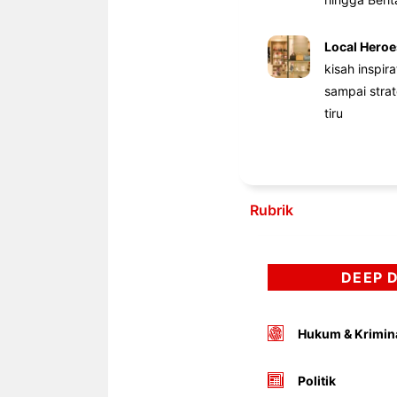
Local Heroe
kisah inspir
sampai stra
tiru
Rubrik
DEEP 
Hukum & Krimin
Politik