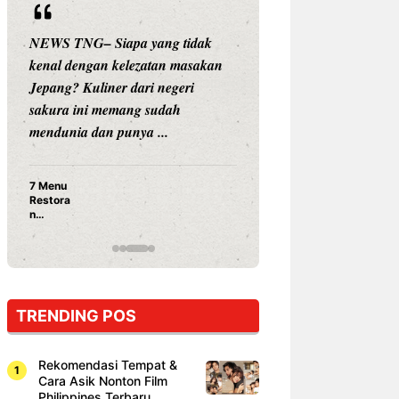
NEWS TNG– Siapa yang tidak
NEWS TNG– Siap
kenal dengan kelezatan masakan
nama besar di dun
Jepang? Kuliner dari negeri
Nunung Srimulat 
sakura ini memang sudah
Prasetyo, kini m
mendunia dan punya ...
kuliner dengan ...
7 Menu
Nunung S
Restora
Prasetyo
n
Ayam Pa
Jepang
15 Ribu,
yang
Mami Bik
Wajib
Dicoba,
Bukan
Cuma
TRENDING POS
Sushi!
Rekomendasi Tempat &
Cara Asik Nonton Film
Philippines Terbaru