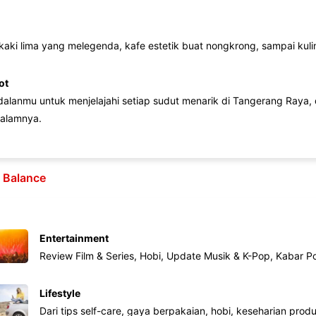
 kaki lima yang melegenda, kafe estetik buat nongkrong, sampai kuline
ot
lanmu untuk menjelajahi setiap sudut menarik di Tangerang Raya, d
alamnya.
e Balance
Entertainment
Review Film & Series, Hobi, Update Musik & K-Pop, Kabar P
Lifestyle
Dari tips self-care, gaya berpakaian, hobi, keseharian produk