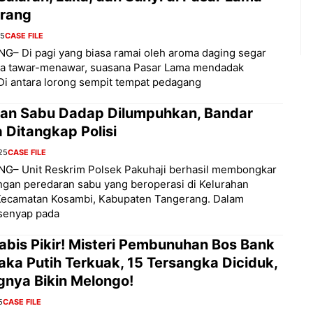
rang
25
CASE FILE
– Di pagi yang biasa ramai oleh aroma daging segar
ra tawar-menawar, suasana Pasar Lama mendadak
Di antara lorong sempit tempat pedagang
gan Sabu Dadap Dilumpuhkan, Bandar
 Ditangkap Polisi
25
CASE FILE
G– Unit Reskrim Polsek Pakuhaji berhasil membongkar
ingan peredaran sabu yang beroperasi di Kelurahan
Kecamatan Kosambi, Kabupaten Tangerang. Dalam
 senyap pada
abis Pikir! Misteri Pembunuhan Bos Bank
ka Putih Terkuak, 15 Tersangka Diciduk,
gnya Bikin Melongo!
5
CASE FILE