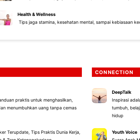
Health & Wellness
Tips jaga stamina, kesehatan mental, sampai kebiasaan kec
CONNECTION
DeepTalk
nduan praktis untuk menghasilkan,
Inspirasi ada
 dan menumbuhkan uang tanpa cemas
tumbuh, bela
hidup
ker Terupdate, Tips Praktis Dunia Kerja,
Youth Voice
ta & Tren Ketenagakerjaan
Suara Anak M