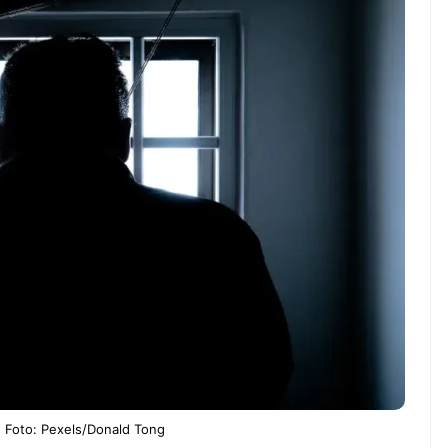
nah gak sih
NEWS TNG– Siapa yang tidak
jain sesuatu cuma
kenal dengan kelezatan masakan
, eh ternyata malah
Jepang? Kuliner dari negeri
nis yang
sakura ini memang sudah
 ...
mendunia dan punya ...
7 Menu
eng Jadi Cuan: Kisah
Restora
UL yang Ubah
n
s Jadi Bisnis Kece
Jepang
yang
Wajib
Dicoba,
Bukan
Cuma
Sushi!
i. Foto: Pexels/Donald Tong