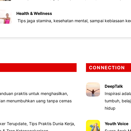
Health & Wellness
Tips jaga stamina, kesehatan mental, sampai kebiasaan kec
CONNECTION
DeepTalk
nduan praktis untuk menghasilkan,
Inspirasi ada
 dan menumbuhkan uang tanpa cemas
tumbuh, bela
hidup
ker Terupdate, Tips Praktis Dunia Kerja,
Youth Voice
ta & Tren Ketenagakerjaan
Suara Anak M