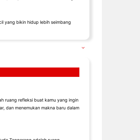
il yang bikin hidup lebih seimbang
lah ruang refleksi buat kamu yang ingin
jar, dan menemukan makna baru dalam
uda Tangerang adalah ruang