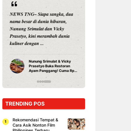
NEWS TNG– Siapa sangka, dua
NEWS TNG– Ban
nama besar di dunia hiburan,
Menyambut perga
Nunung Srimulat dan Vicky
2026, restoran all
Prasetyo, kini merambah dunia
Kakkoii All You 
kuliner dengan ...
menghadirkan ...
Nunung Srimulat & Vicky
Sambut 2
Prasetyo Buka Restoran
Bandung 
Ayam Panggang! Cuma Rp
You Can 
15 Ribu, Resep Rahasia
145.000
Mami Bikin Nagih!
TRENDING POS
Rekomendasi Tempat &
Cara Asik Nonton Film
Philippines Terbaru