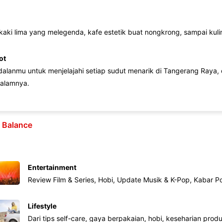
 kaki lima yang melegenda, kafe estetik buat nongkrong, sampai kuline
ot
lanmu untuk menjelajahi setiap sudut menarik di Tangerang Raya, d
alamnya.
e Balance
Entertainment
Review Film & Series, Hobi, Update Musik & K-Pop, Kabar P
Lifestyle
Dari tips self-care, gaya berpakaian, hobi, keseharian produk