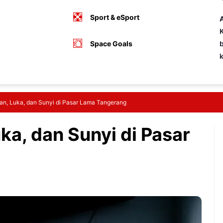
Sport & eSport
A
K
Space Goals
b
an, Luka, dan Sunyi di Pasar Lama Tangerang
ka, dan Sunyi di Pasar
g