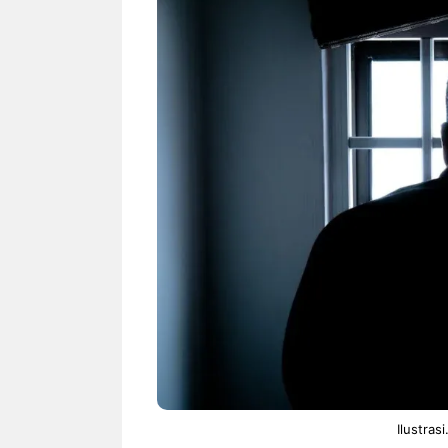
NEWS TNG– Bandung –
NEWS TNG– Per
Menyambut pergantian tahun
kamu mulai nger
2026, restoran all you can eat
buat iseng-iseng
Kakkoii All You Can Eat Bandung
jadi peluang bis
menghadirkan ...
menguntungkan?
Sambut 2026, Kakkoii
Dari Is
Bandung Hadirkan Pesta All
TUM_AT
You Can Eat Mulai Rp
Hamper
145.000
Ilustras