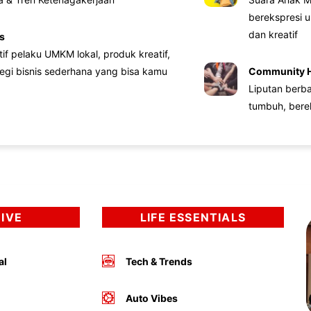
berekspresi u
dan kreatif
s
atif pelaku UMKM lokal, produk kreatif,
tegi bisnis sederhana yang bisa kamu
Community 
Liputan berb
tumbuh, bere
DIVE
LIFE ESSENTIALS
al
Tech & Trends
Auto Vibes