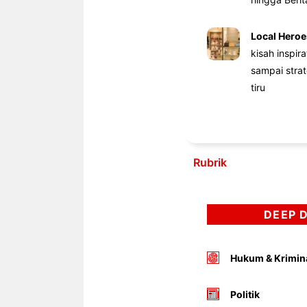
Local Heroe
kisah inspir
sampai stra
tiru
Rubrik
DEEP 
Hukum & Krimin
Politik