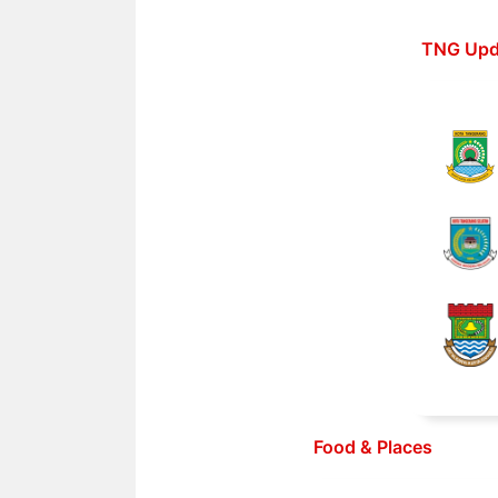
Langsung
ke
TNG Upd
isi
Food & Places