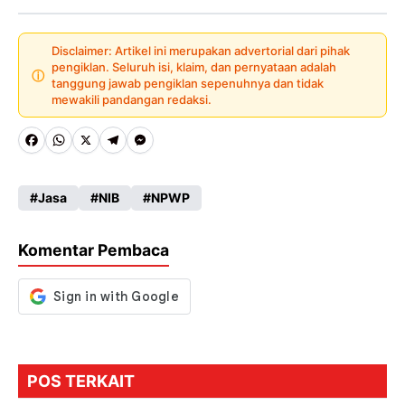
Disclaimer: Artikel ini merupakan advertorial dari pihak
pengiklan. Seluruh isi, klaim, dan pernyataan adalah
ⓘ
tanggung jawab pengiklan sepenuhnya dan tidak
mewakili pandangan redaksi.
Fa
W
X
Te
M
ce
ha
le
es
Jasa
NIB
NPWP
b
ts
gr
se
o
A
a
n
Komentar Pembaca
o
p
m
g
k
p
er
POS TERKAIT