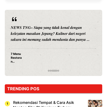
NEWS TNG– Siapa sangka, dua nama besar di dunia
hiburan, Nunung Srimulat dan Vicky Prasetyo, kini
merambah dunia kuliner dengan ...
Nunung Srimulat & Vicky Prasetyo Buka Restoran
Ayam Panggang! Cuma Rp 15 Ribu, Resep
Rahasia Mami Bikin Nagih!
TRENDING POS
Rekomendasi Tempat & Cara Asik