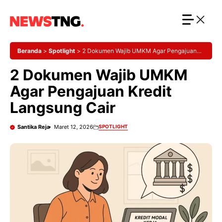
Langsung
ke
isi
Beranda
>
Spotlight
>
2 Dokumen Wajib UMKM Agar Pengajuan
Kredit Langsung Cair
2 Dokumen Wajib UMKM
Agar Pengajuan Kredit
Langsung Cair
Santika Reja
Maret 12, 2026
SPOTLIGHT