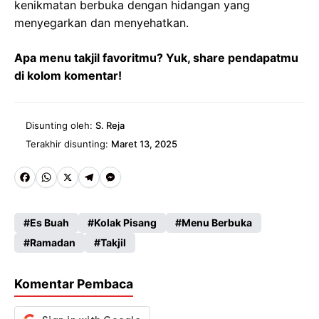
kenikmatan berbuka dengan hidangan yang
menyegarkan dan menyehatkan.
Apa menu takjil favoritmu? Yuk, share pendapatmu
di kolom komentar!
Disunting oleh:
S. Reja
Terakhir disunting:
Maret 13, 2025
Fa
W
X
Te
M
ce
ha
le
es
Es Buah
Kolak Pisang
Menu Berbuka
b
ts
gr
se
Ramadan
Takjil
o
A
a
n
o
p
m
g
Komentar Pembaca
k
p
er