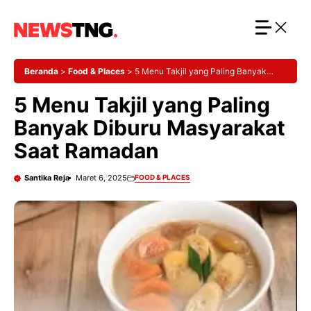
Langsung
ke
isi
Beranda
>
Food & Places
>
5 Menu Takjil yang Paling Banyak
Diburu Masyarakat Saat Ramadan
5 Menu Takjil yang Paling
Banyak Diburu Masyarakat
Saat Ramadan
Santika Reja
Maret 6, 2025
FOOD & PLACES