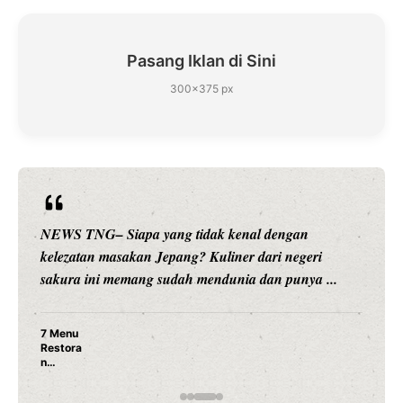
Pasang Iklan di Sini
300×375 px
NEWS TNG– Siapa sangka, dua nama besar di dunia
hiburan, Nunung Srimulat dan Vicky Prasetyo, kini
merambah dunia kuliner dengan ...
Nunung Srimulat & Vicky Prasetyo Buka Restoran
Ayam Panggang! Cuma Rp 15 Ribu, Resep
Rahasia Mami Bikin Nagih!