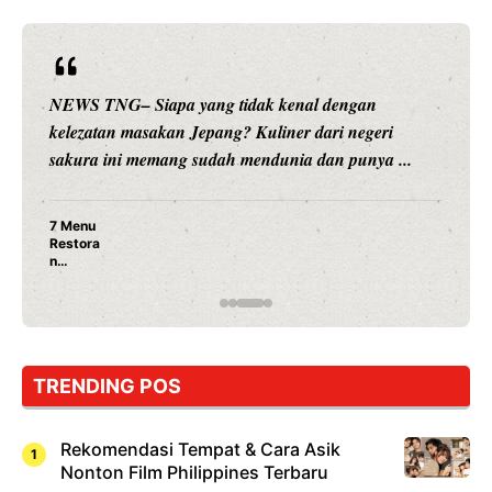
NEWS TNG– Siapa sangka, dua nama besar di dunia
hiburan, Nunung Srimulat dan Vicky Prasetyo, kini
merambah dunia kuliner dengan ...
Nunung Srimulat & Vicky Prasetyo Buka Restoran
Ayam Panggang! Cuma Rp 15 Ribu, Resep
Rahasia Mami Bikin Nagih!
TRENDING POS
Rekomendasi Tempat & Cara Asik
Nonton Film Philippines Terbaru