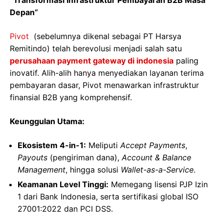
“Transformasi Infrastruktur Pembayaran B2B Masa
Depan”
Pivot
(sebelumnya dikenal sebagai PT Harsya
Remitindo) telah berevolusi menjadi salah satu
perusahaan payment gateway di indonesia
paling
inovatif. Alih-alih hanya menyediakan layanan terima
pembayaran dasar, Pivot menawarkan infrastruktur
finansial B2B yang komprehensif.
Keunggulan Utama:
Ekosistem 4-in-1:
Meliputi
Accept Payments
,
Payouts
(pengiriman dana),
Account & Balance
Management
, hingga solusi
Wallet-as-a-Service
.
Keamanan Level Tinggi:
Memegang lisensi PJP Izin
1 dari Bank Indonesia, serta sertifikasi global ISO
27001:2022 dan PCI DSS.