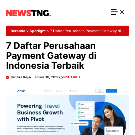
Langsung
ke
isi
Beranda
>
Spotlight
>
7 Daftar Perusahaan Payment Gateway di
Indonesia Terbaik
7 Daftar Perusahaan
Payment Gateway di
Indonesia Terbaik
Santika Reja
Januari 30, 2026
SPOTLIGHT