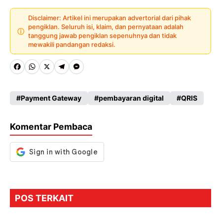
Disclaimer: Artikel ini merupakan advertorial dari pihak
pengiklan. Seluruh isi, klaim, dan pernyataan adalah
ⓘ
tanggung jawab pengiklan sepenuhnya dan tidak
mewakili pandangan redaksi.
Fa
W
X
Te
M
ce
ha
le
es
Payment Gateway
pembayaran digital
QRIS
b
ts
gr
se
o
A
a
n
Komentar Pembaca
o
p
m
g
k
p
er
POS TERKAIT