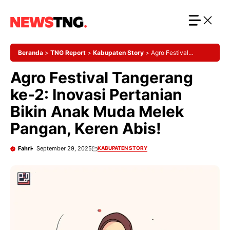
Langsung
ke
isi
Beranda
>
TNG Report
>
Kabupaten Story
>
Agro Festival
Tangerang ke-2: Inovasi Pertanian Bikin Anak Muda Melek Pangan,
Agro Festival Tangerang
Keren Abis!
ke-2: Inovasi Pertanian
Bikin Anak Muda Melek
Pangan, Keren Abis!
Fahri
September 29, 2025
KABUPATEN STORY