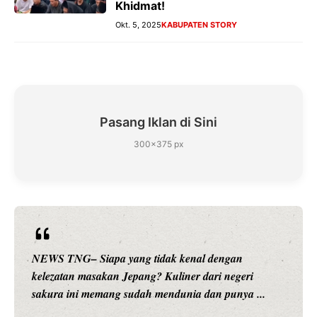
Khidmat!
Okt. 5, 2025
KABUPATEN STORY
Pasang Iklan di Sini
300×375 px
ang tidak kenal dengan
NEWS TNG– Siapa sangk
Jepang? Kuliner dari negeri
hiburan, Nunung Srimul
sudah mendunia dan punya ...
merambah dunia kuliner