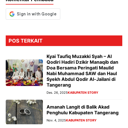
k
p
er
POS TERKAIT
Kyai Taufiq Muzakki Syah – Al
Qodiri Hadiri Dzikir Manaqib dan
Doa Bersama Peringati Maulid
Nabi Muhammad SAW dan Haul
Syekh Abdul Qodir Al-Jailani di
Tangerang
Des. 26, 2025
KABUPATEN STORY
Amanah Langit di Balik Akad
Penghulu Kabupaten Tangerang
Nov. 4, 2025
KABUPATEN STORY