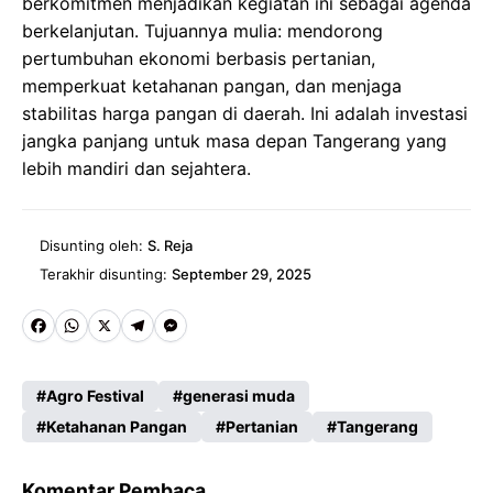
berkomitmen menjadikan kegiatan ini sebagai agenda
berkelanjutan. Tujuannya mulia: mendorong
pertumbuhan ekonomi berbasis pertanian,
memperkuat ketahanan pangan, dan menjaga
stabilitas harga pangan di daerah. Ini adalah investasi
jangka panjang untuk masa depan Tangerang yang
lebih mandiri dan sejahtera.
Disunting oleh:
S. Reja
Terakhir disunting:
September 29, 2025
Fa
W
X
Te
M
ce
ha
le
es
Agro Festival
generasi muda
b
ts
gr
se
Ketahanan Pangan
Pertanian
Tangerang
o
A
a
n
o
p
m
g
Komentar Pembaca