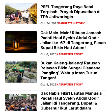
PSEL Tangerang Raya Batal
Terpisah, Proyek Dipusatkan di
TPA Jatiwaringin
Okt. 24, 2025
KABUPATEN STORY
Gak Main-Main! Ribuan Jamaah
Padati Haul Syekh Abdul Qodir
Jailani ke-67 di Tangerang, Pesan
Bupati Bikin Hati Adem!
Okt. 6, 2025
KABUPATEN STORY
Bukan Kaleng-kaleng! Ratusan
Relawan Bikin Sungai Cisadane
‘Pangling’, Wabup Intan Turun
Tangan!
Okt. 5, 2025
KABUPATEN STORY
Gak Habis Fikir! Lautan Manusia
Padati Haul Syekh Abdul Qodir
Jailani di Tangerang, Bupati &
Gubernur Ikut Larut dalam