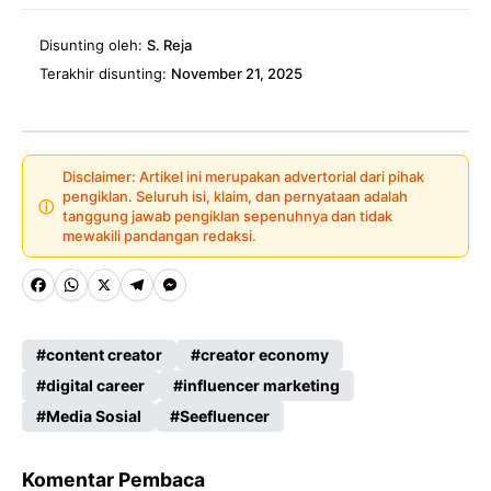
Disunting oleh:
S. Reja
Terakhir disunting:
November 21, 2025
Disclaimer: Artikel ini merupakan advertorial dari pihak
pengiklan. Seluruh isi, klaim, dan pernyataan adalah
ⓘ
tanggung jawab pengiklan sepenuhnya dan tidak
mewakili pandangan redaksi.
Fa
W
X
Te
M
ce
ha
le
es
content creator
creator economy
b
ts
gr
se
digital career
influencer marketing
o
A
a
n
Media Sosial
Seefluencer
o
p
m
g
k
p
er
Komentar Pembaca