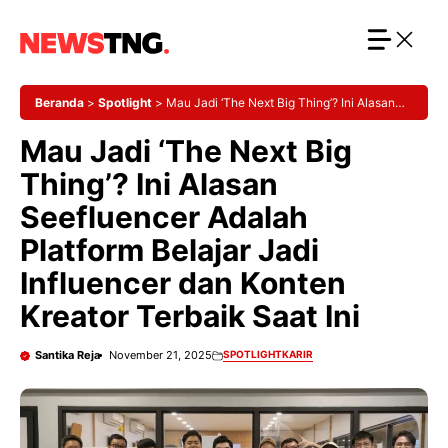
Langsung
ke
isi
Beranda
>
Spotlight
>
Mau Jadi ‘The Next Big Thing’? Ini Alasan
Seefluencer Adalah Platform Belajar Jadi Influencer dan Konten
Mau Jadi ‘The Next Big
Kreator Terbaik Saat Ini
Thing’? Ini Alasan
Seefluencer Adalah
Platform Belajar Jadi
Influencer dan Konten
Kreator Terbaik Saat Ini
Santika Reja
November 21, 2025
SPOTLIGHT
KARIR