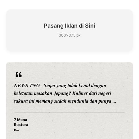
Pasang Iklan di Sini
300×375 px
NEWS TNG– Siapa sangka, dua nama besar di dunia
hiburan, Nunung Srimulat dan Vicky Prasetyo, kini
merambah dunia kuliner dengan ...
Nunung Srimulat & Vicky Prasetyo Buka Restoran
Ayam Panggang! Cuma Rp 15 Ribu, Resep
Rahasia Mami Bikin Nagih!