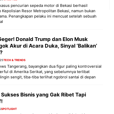
asus pencurian sepeda motor di Bekasi berhasil
 Kepolisian Resor Metropolitan Bekasi, namun bukan
ama. Penangkapan pelaku ini mencuat setelah sebuah
al
 Geger! Donald Trump dan Elon Musk
ok Akur di Acara Duka, Sinyal ‘Balikan’
k?
025
TECH & TRENDS
ws Tangerang, bayangkan dua figur paling kontroversial
rful di Amerika Serikat, yang sebelumnya terlibat
ingin sengit, tiba-tiba terlihat ngobrol santai di depan
 Sukses Bisnis yang Gak Ribet Tapi
f!
5
SPOTLIGHT