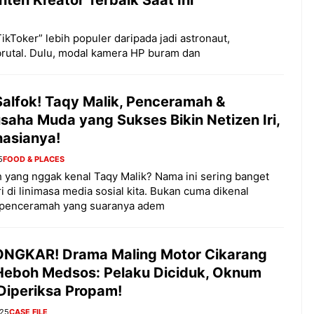
TikToker” lebih populer daripada jadi astronaut,
 brutal. Dulu, modal kamera HP buram dan
Salfok! Taqy Malik, Penceramah &
saha Muda yang Sukses Bikin Netizen Iri,
hasianya!
5
FOOD & PLACES
h yang nggak kenal Taqy Malik? Nama ini sering banget
i di linimasa media sosial kita. Bukan cuma dikenal
 penceramah yang suaranya adem
NGKAR! Drama Maling Motor Cikarang
 Heboh Medsos: Pelaku Diciduk, Oknum
 Diperiksa Propam!
025
CASE FILE