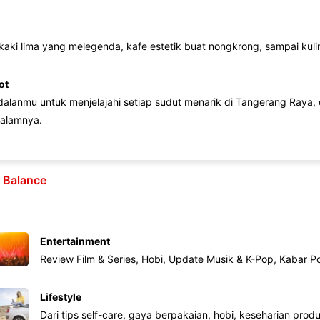
 kaki lima yang melegenda, kafe estetik buat nongkrong, sampai kuline
ot
lanmu untuk menjelajahi setiap sudut menarik di Tangerang Raya, d
alamnya.
e Balance
Entertainment
Review Film & Series, Hobi, Update Musik & K-Pop, Kabar P
Lifestyle
Dari tips self-care, gaya berpakaian, hobi, keseharian produk