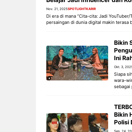
Nov. 21, 2025
SPOTLIGHT
KARIR
Di era di mana “Cita-cita: Jadi YouTuber/
persaingan di dunia digital makin terasa
Bikin 
Pengu
Ini Ra
Okt. 3, 202
Siapa si
wara-wir
sebagai
TERBO
Bikin
Polisi
Sep. 24, 2