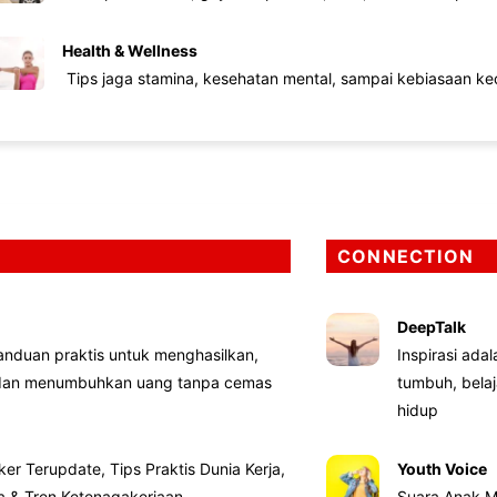
Health & Wellness
Tips jaga stamina, kesehatan mental, sampai kebiasaan kec
CONNECTION
DeepTalk
nduan praktis untuk menghasilkan,
Inspirasi ada
 dan menumbuhkan uang tanpa cemas
tumbuh, bela
hidup
ker Terupdate, Tips Praktis Dunia Kerja,
Youth Voice
ta & Tren Ketenagakerjaan
Suara Anak M