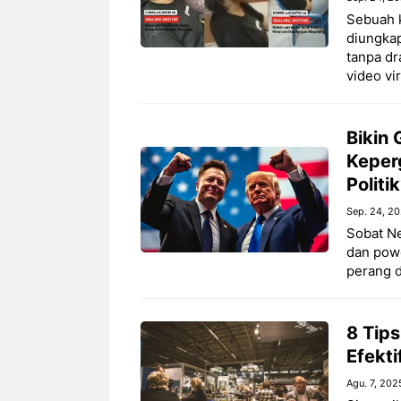
Sebuah k
diungkap
tanpa dr
video vir
Bikin
Keperg
Politi
Sep. 24, 2
Sobat Ne
dan powe
perang d
8 Tips
Efekti
Agu. 7, 202