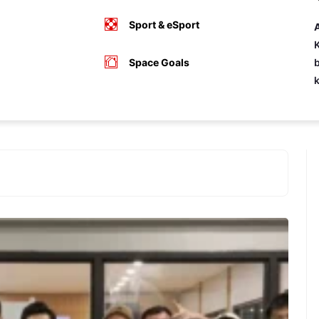
Sport & eSport
A
K
Space Goals
b