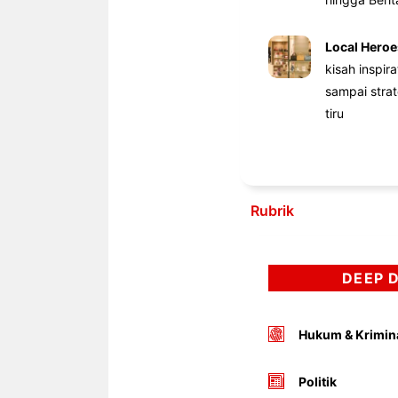
Local Heroe
kisah inspir
sampai stra
tiru
Rubrik
DEEP 
Hukum & Krimin
Politik