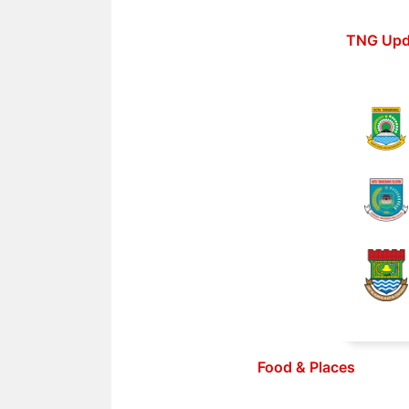
Langsung
ke
TNG Upd
isi
Food & Places