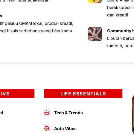
berekspresi u
dan kreatif
s
atif pelaku UMKM lokal, produk kreatif,
tegi bisnis sederhana yang bisa kamu
Community 
Liputan berb
tumbuh, bere
DIVE
LIFE ESSENTIALS
al
Tech & Trends
Auto Vibes