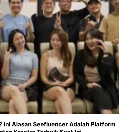
gak sih kamu mulai
Siapa yang tidak kenal dengan
n sesuatu cuma buat iseng-
kelezatan masakan Jepang?
eh ternyata malah jadi
Kuliner dari negeri sakura ini
 bisnis yang
memang sudah mendunia dan
ungkan? Nah, itulah ...
punya tempat khusus ...
7 Menu
Dari Iseng Jadi Cuan: Kisah
Restora
TUM_ATUL yang Ubah
n
Hampers Jadi Bisnis Kece
Jepang
yang
Wajib
Dicoba,
Bukan
Cuma
Sushi!
? Ini Alasan Seefluencer Adalah Platform
nten Kreator Terbaik Saat Ini