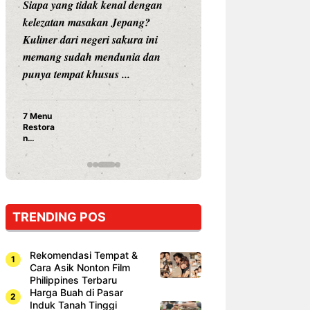
Siapa sangka, dua nama besar di
Bandung 
dunia hiburan, Nunung Srimulat
tahun 202
dan Vicky Prasetyo, kini merambah
eat Kakko
dunia kuliner dengan membuka
Bandung
restoran ...
penawaran
Nunung Srimulat & Vicky
Prasetyo Buka Restoran
Ayam Panggang! Cuma Rp
15 Ribu, Resep Rahasia
Mami Bikin Nagih!
TRENDING POS
Rekomendasi Tempat &
Cara Asik Nonton Film
Philippines Terbaru
Harga Buah di Pasar
Induk Tanah Tinggi