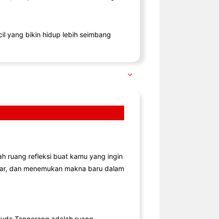
il yang bikin hidup lebih seimbang
lah ruang refleksi buat kamu yang ingin
jar, dan menemukan makna baru dalam
uda Tangerang adalah ruang