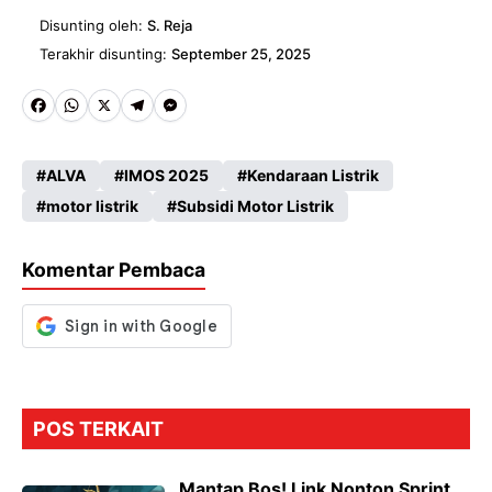
Disunting oleh:
S. Reja
Terakhir disunting:
September 25, 2025
Fa
W
X
Te
M
ce
ha
le
es
ALVA
IMOS 2025
Kendaraan Listrik
b
ts
gr
se
motor listrik
Subsidi Motor Listrik
o
A
a
n
o
p
m
g
Komentar Pembaca
k
p
er
POS TERKAIT
Mantap Bos! Link Nonton Sprint