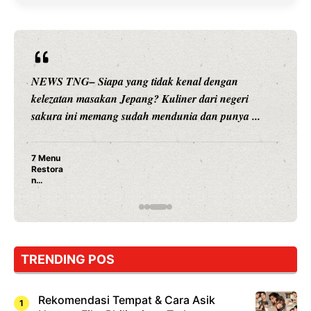
NEWS TNG– Siapa sangka, dua nama besar di dunia
hiburan, Nunung Srimulat dan Vicky Prasetyo, kini
merambah dunia kuliner dengan ...
Nunung Srimulat & Vicky Prasetyo Buka Restoran
Ayam Panggang! Cuma Rp 15 Ribu, Resep
Rahasia Mami Bikin Nagih!
TRENDING POS
Rekomendasi Tempat & Cara Asik