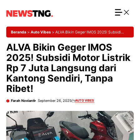
Langsung
ke
isi
Beranda
>
Auto Vibes
>
ALVA Bikin Geger IMOS 2025! Subsidi
Motor Listrik Rp 7 Juta Langsung dari Kantong Sendiri, Tanpa Ribet!
ALVA Bikin Geger IMOS
2025! Subsidi Motor Listrik
Rp 7 Juta Langsung dari
Kantong Sendiri, Tanpa
Ribet!
Farah Novianti
September 26, 2025
AUTO VIBES