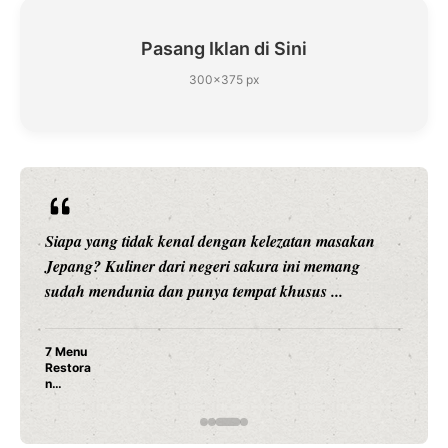
Pasang Iklan di Sini
300×375 px
Siapa yang tidak kenal dengan kelezatan masakan
Jepang? Kuliner dari negeri sakura ini memang
sudah mendunia dan punya tempat khusus ...
7 Menu
Restora
n
Jepang
yang
Wajib
Dicoba,