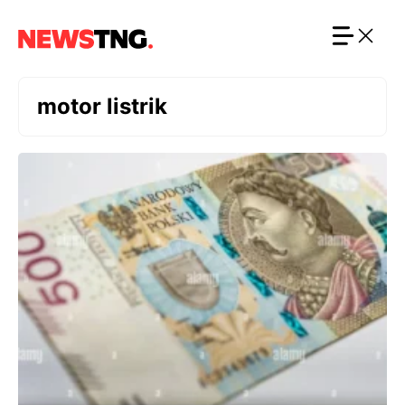
Langsung
ke
isi
motor listrik