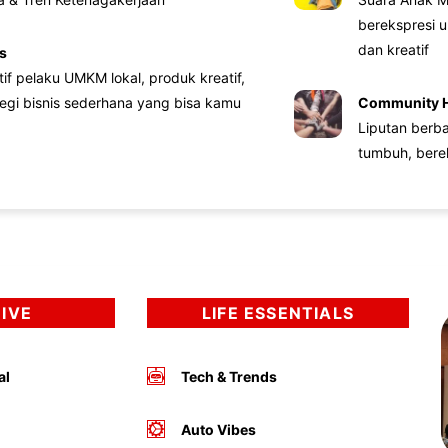
berekspresi u
dan kreatif
s
atif pelaku UMKM lokal, produk kreatif,
tegi bisnis sederhana yang bisa kamu
Community 
Liputan berb
tumbuh, bere
DIVE
LIFE ESSENTIALS
al
Tech & Trends
Auto Vibes