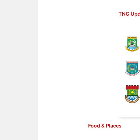
Langsung
ke
TNG Upd
isi
Food & Places