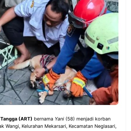
WS TNG– Pernah gak sih
NEWS TNG– Siapa yang 
mu mulai ngerjain sesuatu cuma
kenal dengan kelezatan 
at iseng-iseng, eh ternyata malah
Jepang? Kuliner dari neg
di peluang bisnis yang
sakura ini memang sudah
nguntungkan? ...
mendunia dan punya ...
7 Menu
Dari Iseng Jadi Cuan: Kisah
Restora
TUM_ATUL yang Ubah
n
Hampers Jadi Bisnis Kece
Jepang
yang
Wajib
Dicoba,
Bukan
Cuma
Sushi!
 Tangga (ART)
bernama
Yani
(58) menjadi korban
ak Wangi, Kelurahan Mekarsari, Kecamatan Neglasari,