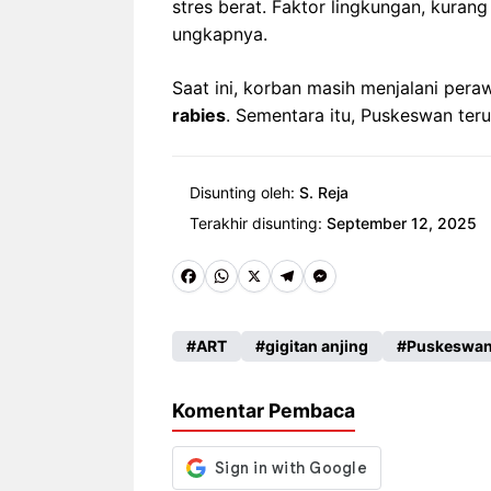
stres berat. Faktor lingkungan, kurang
ungkapnya.
Saat ini, korban masih menjalani pera
rabies
. Sementara itu, Puskeswan ter
Disunting oleh:
S. Reja
Terakhir disunting:
September 12, 2025
Fa
W
X
Te
M
ce
ha
le
es
ART
gigitan anjing
Puskeswa
b
ts
gr
se
o
A
a
n
Komentar Pembaca
o
p
m
g
k
p
er