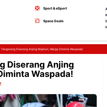
Sport & eSport
A
K
Space Goals
b
 Tangerang Diserang Anjing Majikan, Warga Diminta Waspada!
g Diserang Anjing
Diminta Waspada!
E