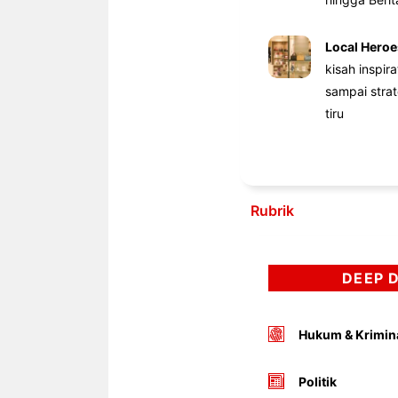
Local Heroe
kisah inspir
sampai stra
tiru
Rubrik
DEEP 
Hukum & Krimin
Politik