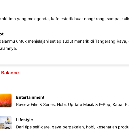
 kaki lima yang melegenda, kafe estetik buat nongkrong, sampai kuline
ot
lanmu untuk menjelajahi setiap sudut menarik di Tangerang Raya, d
alamnya.
e Balance
Entertainment
Review Film & Series, Hobi, Update Musik & K-Pop, Kabar P
Lifestyle
Dari tips self-care, gaya berpakaian, hobi, keseharian produk