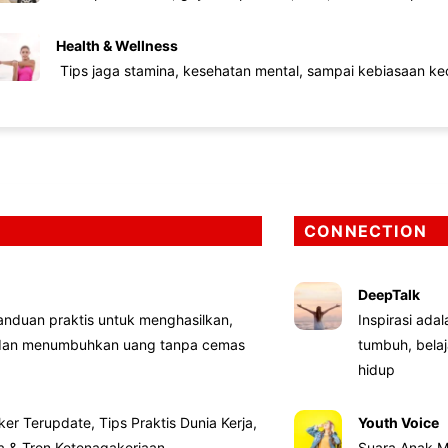
Health & Wellness
Tips jaga stamina, kesehatan mental, sampai kebiasaan kec
CONNECTION
DeepTalk
nduan praktis untuk menghasilkan,
Inspirasi ada
 dan menumbuhkan uang tanpa cemas
tumbuh, bela
hidup
ker Terupdate, Tips Praktis Dunia Kerja,
Youth Voice
ta & Tren Ketenagakerjaan
Suara Anak M