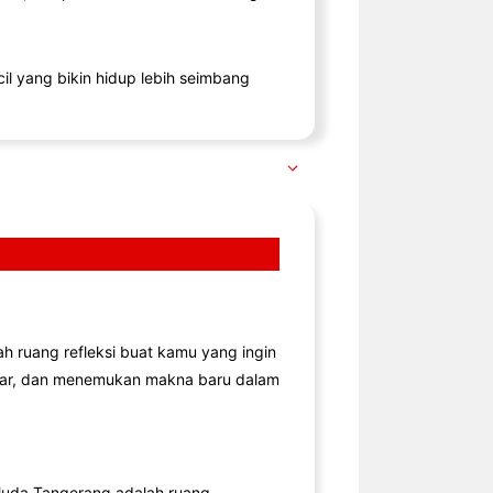
il yang bikin hidup lebih seimbang
lah ruang refleksi buat kamu yang ingin
jar, dan menemukan makna baru dalam
uda Tangerang adalah ruang