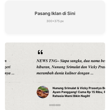
Pasang Iklan di Sini
300×375 px
NEWS TNG– Siapa sangka, dua nama besar di dunia
hiburan, Nunung Srimulat dan Vicky Prasetyo, kini
merambah dunia kuliner dengan ...
Nunung Srimulat & Vicky Prasetyo Buka Restoran
Ayam Panggang! Cuma Rp 15 Ribu, Resep
Rahasia Mami Bikin Nagih!