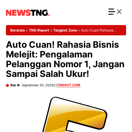
Langsung
ke
isi
Beranda
>
TNG Report
>
Tangkot Zone
>
Auto Cuan! Rahasia
Bisnis Melejit: Pengalaman Pelanggan Nomor 1, Jangan Sampai
Auto Cuan! Rahasia Bisnis
Salah Ukur!
Melejit: Pengalaman
Pelanggan Nomor 1, Jangan
Sampai Salah Ukur!
Ifan R
September 30, 2025
TANGKOT ZONE