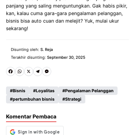
panjang yang saling menguntungkan. Gak habis pikir,
kan, kalau cuma gara-gara pengalaman pelanggan,
bisnis bisa auto cuan dan melejit? Yuk, mulai ukur
sekarang!
Disunting oleh:
S. Reja
Terakhir disunting:
September 30, 2025
Fa
W
X
Te
M
ce
ha
le
es
Bisnis
Loyalitas
Pengalaman Pelanggan
b
ts
gr
se
pertumbuhan bisnis
Strategi
o
A
a
n
o
p
m
g
Komentar Pembaca
k
p
er