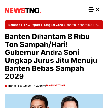
Langsung
ke
isi
Beranda
>
TNG Report
>
Tangkot Zone
>
Banten Dihantam 8 Ribu
Ton Sampah/Hari! Gubernur Andra Soni Ungkap Jurus Jitu Menuju
Banten Dihantam 8 Ribu
Banten Bebas Sampah 2029
Ton Sampah/Hari!
Gubernur Andra Soni
Ungkap Jurus Jitu Menuju
Banten Bebas Sampah
2029
Ifan R
September 17, 2025
TANGKOT ZONE