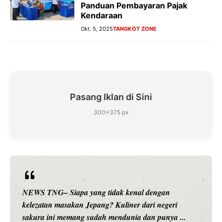
Panduan Pembayaran Pajak
Kendaraan
Okt. 5, 2025
TANGKOT ZONE
Pasang Iklan di Sini
300×375 px
NEWS TNG– Siapa sangka, dua nama besar di dunia
hiburan, Nunung Srimulat dan Vicky Prasetyo, kini
merambah dunia kuliner dengan ...