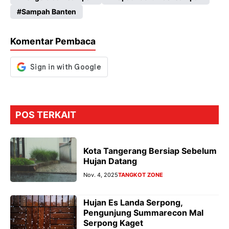
o
A
a
n
Sampah Banten
o
p
m
g
k
p
er
Komentar Pembaca
POS TERKAIT
Kota Tangerang Bersiap Sebelum
Hujan Datang
Nov. 4, 2025
TANGKOT ZONE
Hujan Es Landa Serpong,
Pengunjung Summarecon Mal
Serpong Kaget