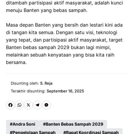
ditambah partisipasi aktif masyarakat, adalah kunci
menuju Banten yang bebas sampah.
Masa depan Banten yang bersih dan lestari kini ada
di tangan kita semua. Dengan satu visi, teknologi
yang tepat, dan partisipasi aktif masyarakat, target
Banten bebas sampah 2029 bukan lagi mimpi,
melainkan sebuah kenyataan yang bisa kita raih
bersama.
Disunting oleh:
S. Reja
Terakhir disunting:
September 16, 2025
Fa
W
X
Te
M
ce
ha
le
es
Andra Soni
Banten Bebas Sampah 2029
b
ts
gr
se
Pengelolaan Sampah
Rapat Koordinasi Sampah