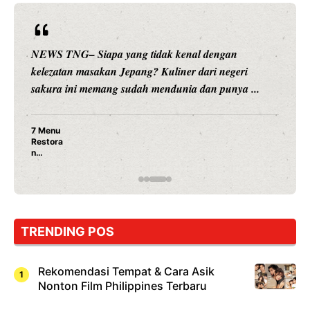
NEWS TNG– Siapa sangka, dua nama besar di dunia
hiburan, Nunung Srimulat dan Vicky Prasetyo, kini
merambah dunia kuliner dengan ...
Nunung Srimulat & Vicky Prasetyo Buka Restoran
Ayam Panggang! Cuma Rp 15 Ribu, Resep
Rahasia Mami Bikin Nagih!
TRENDING POS
Rekomendasi Tempat & Cara Asik
Nonton Film Philippines Terbaru