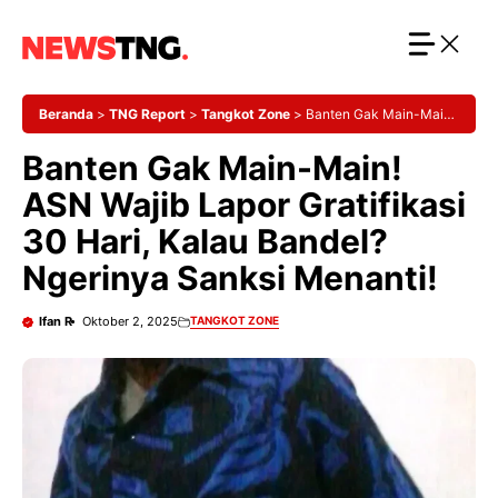
Langsung
ke
isi
Beranda
>
TNG Report
>
Tangkot Zone
>
Banten Gak Main-Main!
ASN Wajib Lapor Gratifikasi 30 Hari, Kalau Bandel? Ngerinya
Banten Gak Main-Main!
Sanksi Menanti!
ASN Wajib Lapor Gratifikasi
30 Hari, Kalau Bandel?
Ngerinya Sanksi Menanti!
Ifan R
Oktober 2, 2025
TANGKOT ZONE