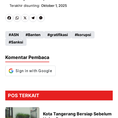
Terakhir disunting:
Oktober 1, 2025
Fa
W
X
Te
M
ce
ha
le
es
ASN
Banten
gratifikasi
korupsi
b
ts
gr
se
Sanksi
o
A
a
n
o
p
m
g
Komentar Pembaca
k
p
er
POS TERKAIT
Kota Tangerang Bersiap Sebelum