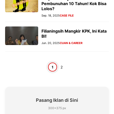
Pembunuhan 10 Tahun! Kok Bisa
Lolos?
Sep. 18, 2025
CASE FILE
Filianingsih Mangkir KPK, Ini Kata
BI!
Jun. 20, 2025
CUAN & CAREER
Halaman
Halaman
1
2
Pasang Iklan di Sini
300×375 px