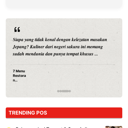
Siapa yang tidak kenal dengan kelezatan masakan
Jepang? Kuliner dari negeri sakura ini memang
sudah mendunia dan punya tempat khusus ...
7 Menu
Restora
n
Jepang
yang
Wajib
Dicoba,
Bukan
Cuma
TRENDING POS
Sushi!