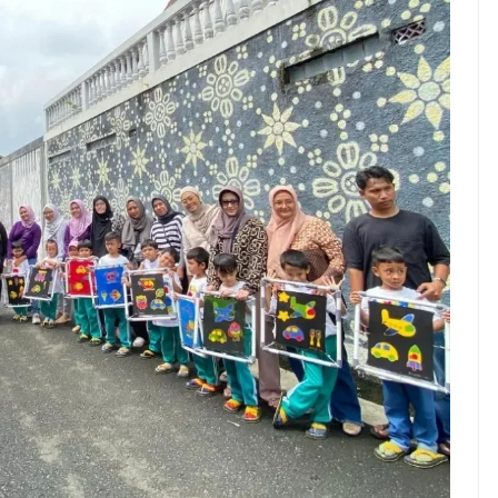
NEWS TNG– Pernah gak sih
NEWS TNG– Siapa ya
kamu mulai ngerjain sesuatu cuma
kenal dengan kelezat
buat iseng-iseng, eh ternyata malah
Jepang? Kuliner dari 
jadi peluang bisnis yang
sakura ini memang s
menguntungkan? ...
mendunia dan punya .
7 Menu
Dari Iseng Jadi Cuan: Kisah
Restora
TUM_ATUL yang Ubah
n
Hampers Jadi Bisnis Kece
Jepang
yang
Wajib
Dicoba,
Bukan
Cuma
Sushi!