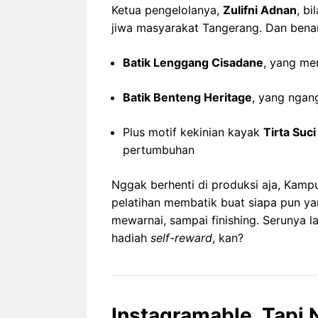
Ketua pengelolanya,
Zulifni Adnan
, bi
jiwa masyarakat Tangerang. Dan benar 
Batik Lenggang Cisadane
, yang me
Batik Benteng Heritage
, yang ngan
Plus motif kekinian kayak
Tirta Suci
pertumbuhan
Nggak berhenti di produksi aja, Kampu
pelatihan membatik buat siapa pun yan
mewarnai, sampai finishing. Serunya l
hadiah
self-reward
, kan?
Instagramable, Tapi