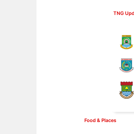
Langsung
ke
TNG Upd
isi
Food & Places