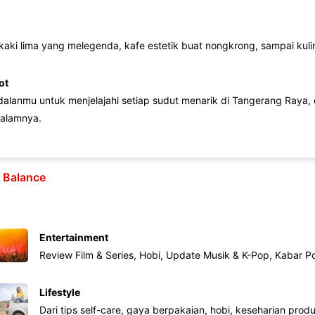
 kaki lima yang melegenda, kafe estetik buat nongkrong, sampai kuline
ot
lanmu untuk menjelajahi setiap sudut menarik di Tangerang Raya, d
alamnya.
e Balance
Entertainment
Review Film & Series, Hobi, Update Musik & K-Pop, Kabar P
Lifestyle
Dari tips self-care, gaya berpakaian, hobi, keseharian produk