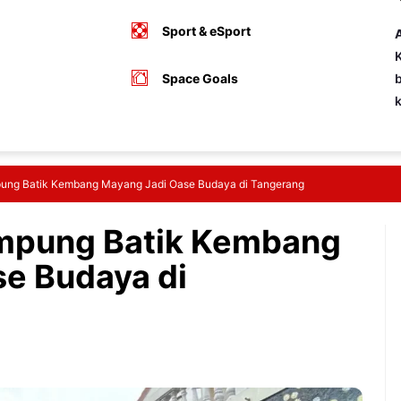
Sport & eSport
A
K
Space Goals
b
pung Batik Kembang Mayang Jadi Oase Budaya di Tangerang
ampung Batik Kembang
e Budaya di