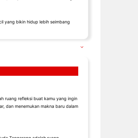
il yang bikin hidup lebih seimbang
lah ruang refleksi buat kamu yang ingin
jar, dan menemukan makna baru dalam
uda Tangerang adalah ruang