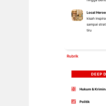
Local Heroe
kisah inspir
sampai stra
tiru
Rubrik
DEEP 
Hukum & Krimin
Politik