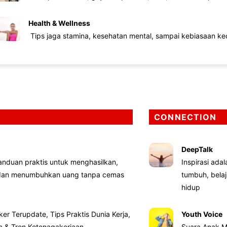
Health & Wellness
Tips jaga stamina, kesehatan mental, sampai kebiasaan kec
CONNECTION
DeepTalk
nduan praktis untuk menghasilkan,
Inspirasi ada
 dan menumbuhkan uang tanpa cemas
tumbuh, bela
hidup
ker Terupdate, Tips Praktis Dunia Kerja,
Youth Voice
ta & Tren Ketenagakerjaan
Suara Anak M