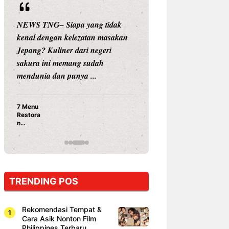
ng tidak
NEWS TNG– Siapa sangka, dua
an masakan
nama besar di dunia hiburan,
negeri
Nunung Srimulat dan Vicky
udah
Prasetyo, kini merambah dunia
..
kuliner dengan ...
Nunung Srimulat & Vicky
Prasetyo Buka Restoran
Ayam Panggang! Cuma Rp
15 Ribu, Resep Rahasia
Mami Bikin Nagih!
TRENDING POS
Rekomendasi Tempat &
Cara Asik Nonton Film
Philippines Terbaru