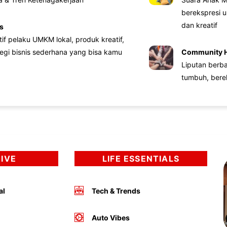
berekspresi u
dan kreatif
s
atif pelaku UMKM lokal, produk kreatif,
tegi bisnis sederhana yang bisa kamu
Community 
Liputan berb
tumbuh, bere
DIVE
LIFE ESSENTIALS
al
Tech & Trends
Auto Vibes