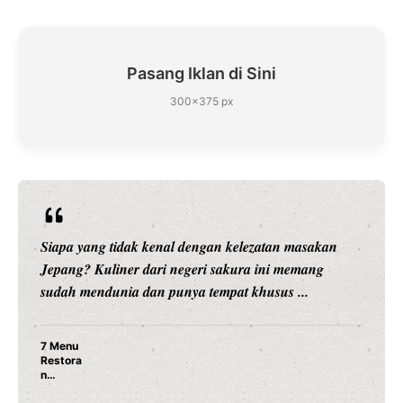
Pasang Iklan di Sini
300×375 px
kan
Siapa sangka, dua nama besar di dunia hiburan,
g
Nunung Srimulat dan Vicky Prasetyo, kini meramb
dunia kuliner dengan membuka restoran ...
Nunung Srimulat & Vicky Prasetyo Buka Resto
Ayam Panggang! Cuma Rp 15 Ribu, Resep
Rahasia Mami Bikin Nagih!