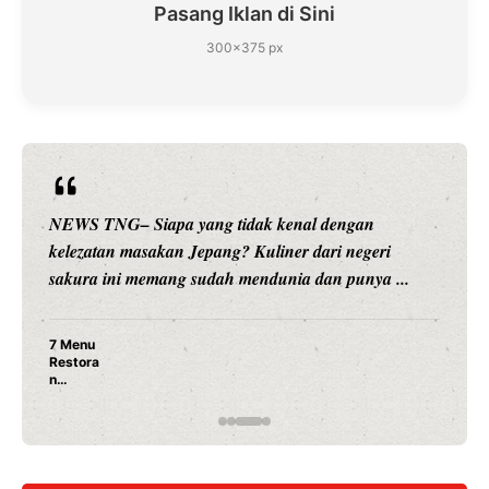
Pasang Iklan di Sini
300×375 px
kenal dengan
NEWS TNG– Siapa sangka, dua nam
ner dari negeri
hiburan, Nunung Srimulat dan Vicky
nia dan punya ...
merambah dunia kuliner dengan ...
Nunung Srimulat & Vicky Pras
Ayam Panggang! Cuma Rp 15 
Rahasia Mami Bikin Nagih!