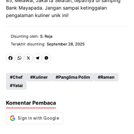
85, Melawai, Jakarta Selatan, tepatnya di samping
Bank Mayapada. Jangan sampai ketinggalan
pengalaman kuliner unik ini!
Disunting oleh:
S. Reja
Terakhir disunting:
September 28, 2025
Fa
W
X
Te
M
ce
ha
le
es
Chef
Kuliner
Panglima Polim
Ramen
b
ts
gr
se
Yatai
o
A
a
n
o
p
m
g
Komentar Pembaca
k
p
er