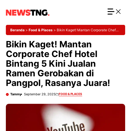
Langsung
ke
isi
Beranda
>
Food & Places
>
Bikin Kaget! Mantan Corporate Chef
Hotel Bintang 5 Kini Jualan Ramen Gerobakan di Pangpol, Rasanya
Bikin Kaget! Mantan
Juara!
Corporate Chef Hotel
Bintang 5 Kini Jualan
Ramen Gerobakan di
Pangpol, Rasanya Juara!
Tammy
September 29, 2025
FOOD & PLACES