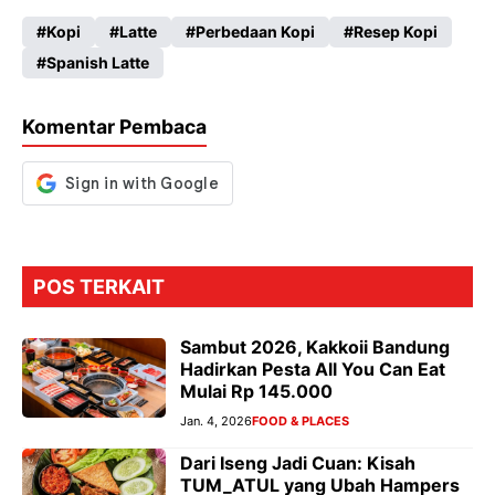
ce
ha
le
es
Kopi
Latte
Perbedaan Kopi
Resep Kopi
b
ts
gr
se
Spanish Latte
o
A
a
n
o
p
m
g
Komentar Pembaca
k
p
er
POS TERKAIT
Sambut 2026, Kakkoii Bandung
Hadirkan Pesta All You Can Eat
Mulai Rp 145.000
Jan. 4, 2026
FOOD & PLACES
Dari Iseng Jadi Cuan: Kisah
TUM_ATUL yang Ubah Hampers