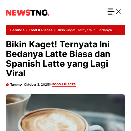
Langsung
ke
isi
Beranda
>
Food & Places
>
Bikin Kaget! Ternyata Ini Bedanya
Latte Biasa dan Spanish Latte yang Lagi Viral
Bikin Kaget! Ternyata Ini
Bedanya Latte Biasa dan
Spanish Latte yang Lagi
Viral
Tammy
Oktober 3, 2025
FOOD & PLACES