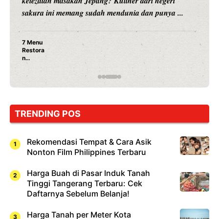
kelezatan masakan Jepang? Kuliner dari negeri
sakura ini memang sudah mendunia dan punya ...
7 Menu
Restora
n
Jepang
yang
Wajib
Dicoba,
Bukan
Cuma
TRENDING POS
Sushi!
Rekomendasi Tempat & Cara Asik
Nonton Film Philippines Terbaru
Harga Buah di Pasar Induk Tanah
Tinggi Tangerang Terbaru: Cek
Daftarnya Sebelum Belanja!
Harga Tanah per Meter Kota